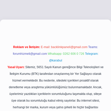
ci.co
betci giriş
betci giriş
hiltonbet yeni giriş
Reklam ve İletişim:
E-mail:
backlinkpaneli@gmail.com
Teams:
forumhizmeti@gmail.com
Whatsapp: 0262 606 0 726
Telegram:
@karabul
Yasal Uyarı:
Sitemiz, 5651 Sayılı Kanun gereğince Bilgi Teknolojileri ve
İletişim Kurumu (BTK) tarafından onaylanmış bir Yer Sağlayıcı olarak
hizmet vermektedir. Bu nedenle, sitedeki içerikleri proaktif olarak
denetleme veya araştırma yükümlülüğümüz bulunmamaktadır. Ancak,
üyelerimiz yazdıkları içeriklerin sorumluluğunu taşımakta olup, siteye
üye olarak bu sorumluluğu kabul etmiş sayılırlar. Bu internet sitesi,
herhangi bir marka, kurum veya şahıs şirketi ile hiçbir bağlantısı