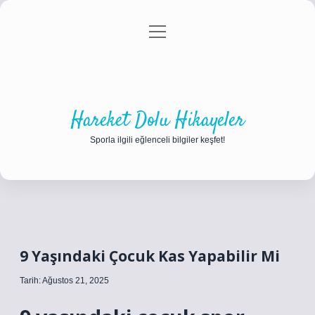
menüyü
Anasayfa
Gizlilik Politikası
Yasal Uyarı
aç
Hakkımızda
Hareket Dolu Hikayeler
Sporla ilgili eğlenceli bilgiler keşfet!
9 Yaşındaki Çocuk Kas Yapabilir Mi
Tarih: Ağustos 21, 2025