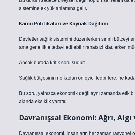
Bu durum sadece bireysel değil, toplumsal refahı da et
sistemine ek yük anlamına gelir.
Kamu Politikaları ve Kaynak Dağılımı
Devletler sağlık sistemini düzenlerken sınırlı bütçeyi e
ama genellikle tedavi edilebilir rahatsızlıklar, erken m
Ancak burada kritik soru şudur:
Sağlık bütçesinin ne kadarı önleyici tedbirlere, ne kada
Bu soru, yalnızca ekonomik değil aynı zamanda etik bir 
alanda eksiklik yaratır.
Davranışsal Ekonomi: Ağrı, Algı 
Davranışsal ekonomi, insanların her zaman rasyonel olm