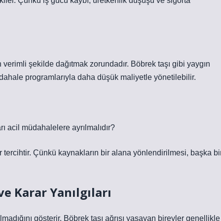
kiler. Çünkü iş gücü kaybı, üretkenlik düşüşü ve sigorta
n verimli şekilde dağıtmak zorundadır. Böbrek taşı gibi yaygın
üdahale programlarıyla daha düşük maliyetle yönetilebilir.
rı acil müdahalelere ayrılmalıdır?
tercihtir. Çünkü kaynakların bir alana yönlendirilmesi, başka bi
ve Karar Yanılgıları
adığını gösterir. Böbrek taşı ağrısı yaşayan bireyler genellikle