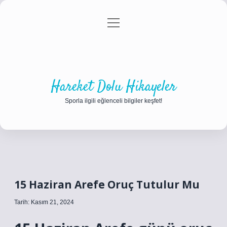
menüyü
Anasayfa
Gizlilik Politikası
Yasal Uyarı
aç
Hakkımızda
Hareket Dolu Hikayeler
Sporla ilgili eğlenceli bilgiler keşfet!
15 Haziran Arefe Oruç Tutulur Mu
Tarih: Kasım 21, 2024