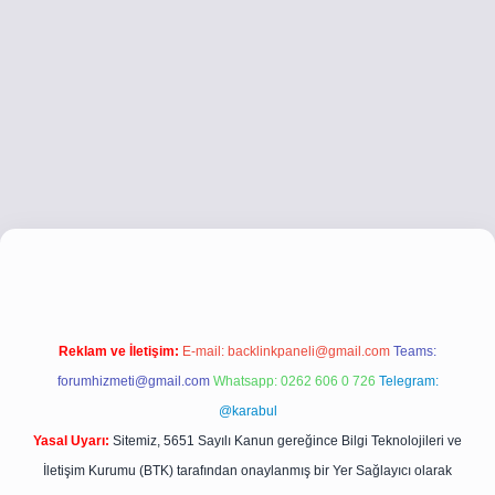
co
betci giriş
betci giriş
hiltonbet yeni giriş
Reklam ve İletişim:
E-mail:
backlinkpaneli@gmail.com
Teams:
forumhizmeti@gmail.com
Whatsapp: 0262 606 0 726
Telegram:
@karabul
Yasal Uyarı:
Sitemiz, 5651 Sayılı Kanun gereğince Bilgi Teknolojileri ve
İletişim Kurumu (BTK) tarafından onaylanmış bir Yer Sağlayıcı olarak