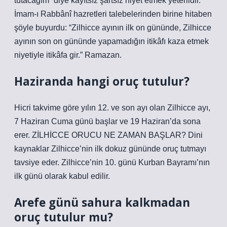
tutacağım” diye kayıtsız şartsız niyet etmek yeterlidir.
İmam-ı Rabbânî hazretleri talebelerinden birine hitaben
şöyle buyurdu: “Zilhicce ayının ilk on gününde, Zilhicce
ayının son on gününde yapamadığın itikâfı kaza etmek
niyetiyle itikâfa gir.” Ramazan.
Haziranda hangi oruç tutulur?
Hicri takvime göre yılın 12. ve son ayı olan Zilhicce ayı,
7 Haziran Cuma günü başlar ve 19 Haziran’da sona
erer. ZİLHİCCE ORUCU NE ZAMAN BAŞLAR? Dini
kaynaklar Zilhicce’nin ilk dokuz gününde oruç tutmayı
tavsiye eder. Zilhicce’nin 10. günü Kurban Bayramı’nın
ilk günü olarak kabul edilir.
Arefe günü sahura kalkmadan
oruç tutulur mu?