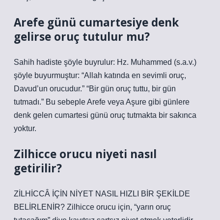
Arefe günü cumartesiye denk
gelirse oruç tutulur mu?
Sahih hadiste şöyle buyrulur: Hz. Muhammed (s.a.v.)
şöyle buyurmuştur: “Allah katında en sevimli oruç,
Davud’un orucudur.” “Bir gün oruç tuttu, bir gün
tutmadı.” Bu sebeple Arefe veya Aşure gibi günlere
denk gelen cumartesi günü oruç tutmakta bir sakınca
yoktur.
Zilhicce orucu niyeti nasıl
getirilir?
ZİLHİCCÂ İÇİN NİYET NASIL HIZLI BİR ŞEKİLDE
BELİRLENİR? Zilhicce orucu için, “yarın oruç