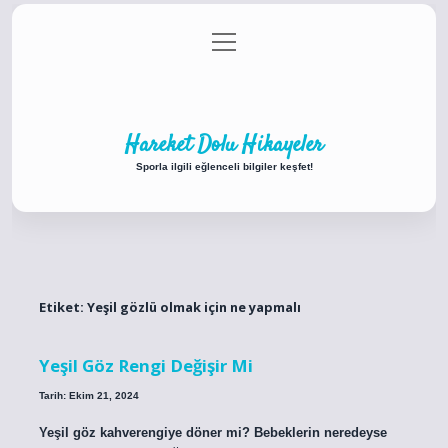
menüyü
Anasayfa
Gizlilik Politikası
Yasal Uyarı
aç
Hakkımızda
Hareket Dolu Hikayeler
Sporla ilgili eğlenceli bilgiler keşfet!
Etiket:
Yeşil gözlü olmak için ne yapmalı
Yeşil Göz Rengi Değişir Mi
Tarih: Ekim 21, 2024
Yeşil göz kahverengiye döner mi? Bebeklerin neredeyse