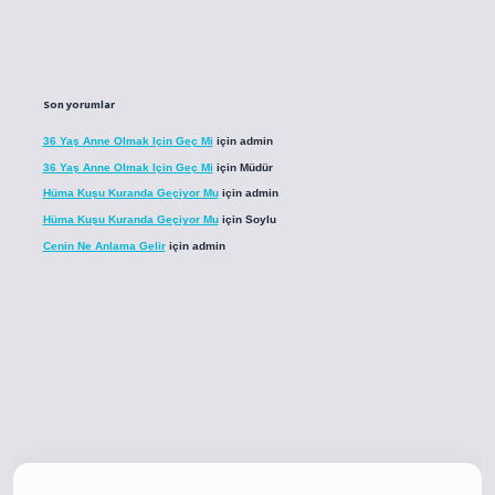
Son yorumlar
36 Yaş Anne Olmak Için Geç Mi
için
admin
36 Yaş Anne Olmak Için Geç Mi
için
Müdür
Hüma Kuşu Kuranda Geçiyor Mu
için
admin
Hüma Kuşu Kuranda Geçiyor Mu
için
Soylu
Cenin Ne Anlama Gelir
için
admin
co
betci giriş
betci giriş
hiltonbet yeni giriş