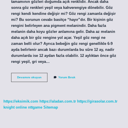
tamamının gözleri doğumda açık renklidir. Ancak daha
sonra göz renkleri yeşil veya kahverengiye dönebilir. Göz
rengi kendi kendine değişir mi? Göz rengi zamanla değişir
mi? Bu sorunun cevabı basitçe “hayır”dır. Bir kişinin göz
rengini belirleyen ana pigment melanindir. Daha fazla
melanin daha koyu gözler anlamına gelir. Daha az melanin
daha açık bir göz rengine yol açar. Yeşil göz rengi ne
zaman belli olur? Ayrıca bebeğin göz rengi genellikle 6-9
ayda belirlenir ancak bazı durumlarda bu süre 12 ay, nadir
durumlarda ise 12 aydan fazla olabilir. 12 aylıktan önce göz
rengi yeşil, gri veya…
Yeşil
Devamını okuyun
Yorum Bırak
Göz
Rengi
Değişir
Mi
https://eksimik.com
https://aladan.com.tr
https://girasolar.com.tr
knight online
nttgame
Sitemap