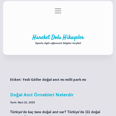
menüyü
Anasayfa
Gizlilik Politikası
Yasal Uyarı
aç
Hakkımızda
Hareket Dolu Hikayeler
Sporla ilgili eğlenceli bilgiler keşfet!
Etiket:
Yedi Göller doğal anıt mı milli park mı
Doğal Anıt Örnekleri Nelerdir
Tarih: Mart 22, 2025
Türkiye’de kaç tane doğal anıt var? Türkiye’de 111 doğal