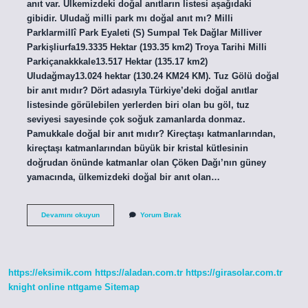
anıt var. Ülkemizdeki doğal anıtların listesi aşağıdaki
gibidir. Uludağ milli park mı doğal anıt mı? Milli
Parklarmillî Park Eyaleti (S) Sumpal Tek Dağlar Milliver
Parkişliurfa19.3335 Hektar (193.35 km2) Troya Tarihi Milli
Parkiçanakkkale13.517 Hektar (135.17 km2)
Uludağmay13.024 hektar (130.24 KM24 KM). Tuz Gölü doğal
bir anıt mıdır? Dört adasıyla Türkiye’deki doğal anıtlar
listesinde görülebilen yerlerden biri olan bu göl, tuz
seviyesi sayesinde çok soğuk zamanlarda donmaz.
Pamukkale doğal bir anıt mıdır? Kireçtaşı katmanlarından,
kireçtaşı katmanlarından büyük bir kristal kütlesinin
doğrudan önünde katmanlar olan Çöken Dağı’nın güney
yamacında, ülkemizdeki doğal bir anıt olan…
Doğal
Devamını okuyun
Yorum Bırak
Anıt
Örnekleri
Nelerdir
https://eksimik.com
https://aladan.com.tr
https://girasolar.com.tr
knight online
nttgame
Sitemap