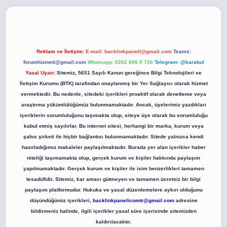
co
betci giriş
betci giriş
hiltonbet yeni giriş
Reklam ve İletişim:
E-mail:
backlinkpaneli@gmail.com
Teams:
forumhizmeti@gmail.com
Whatsapp: 0262 606 0 726
Telegram: @karabul
Yasal Uyarı:
Sitemiz, 5651 Sayılı Kanun gereğince Bilgi Teknolojileri ve
İletişim Kurumu (BTK) tarafından onaylanmış bir Yer Sağlayıcı olarak hizmet
vermektedir. Bu nedenle, sitedeki içerikleri proaktif olarak denetleme veya
araştırma yükümlülüğümüz bulunmamaktadır. Ancak, üyelerimiz yazdıkları
içeriklerin sorumluluğunu taşımakta olup, siteye üye olarak bu sorumluluğu
kabul etmiş sayılırlar. Bu internet sitesi, herhangi bir marka, kurum veya
şahıs şirketi ile hiçbir bağlantısı bulunmamaktadır. Sitede yalnızca kendi
hazırladığımız makaleler paylaşılmaktadır. Burada yer alan içerikler haber
niteliği taşımamakta olup, gerçek kurum ve kişiler hakkında paylaşım
yapılmamaktadır. Gerçek kurum ve kişiler ile isim benzerlikleri tamamen
tesadüfidir. Sitemiz, kar amacı gütmeyen ve tamamen ücretsiz bir bilgi
paylaşım platformudur. Hukuka ve yasal düzenlemelere aykırı olduğunu
düşündüğünüz içerikleri,
backlinkpanelicomtr@gmail.com
adresine
bildirmeniz halinde, ilgili içerikler yasal süre içerisinde sitemizden
kaldırılacaktır.