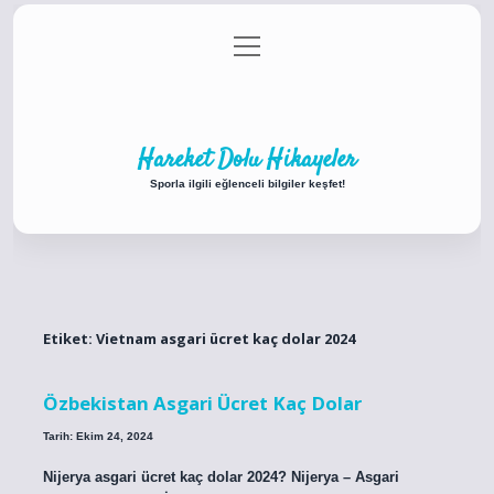
menüyü
Anasayfa
Gizlilik Politikası
Yasal Uyarı
aç
Hakkımızda
Hareket Dolu Hikayeler
Sporla ilgili eğlenceli bilgiler keşfet!
Etiket:
Vietnam asgari ücret kaç dolar 2024
Özbekistan Asgari Ücret Kaç Dolar
Tarih: Ekim 24, 2024
Nijerya asgari ücret kaç dolar 2024? Nijerya – Asgari