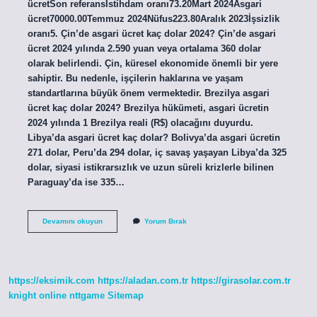
ücretSon referansİstihdam oranı73.20Mart 2024Asgari
ücret70000.00Temmuz 2024Nüfus223.80Aralık 2023İşsizlik
oranı5. Çin’de asgari ücret kaç dolar 2024? Çin’de asgari
ücret 2024 yılında 2.590 yuan veya ortalama 360 dolar
olarak belirlendi. Çin, küresel ekonomide önemli bir yere
sahiptir. Bu nedenle, işçilerin haklarına ve yaşam
standartlarına büyük önem vermektedir. Brezilya asgari
ücret kaç dolar 2024? Brezilya hükümeti, asgari ücretin
2024 yılında 1 Brezilya reali (R$) olacağını duyurdu.
Libya’da asgari ücret kaç dolar? Bolivya’da asgari ücretin
271 dolar, Peru’da 294 dolar, iç savaş yaşayan Libya’da 325
dolar, siyasi istikrarsızlık ve uzun süreli krizlerle bilinen
Paraguay’da ise 335…
Özbekistan
Devamını okuyun
Yorum Bırak
Asgari
Ücret
Kaç
Dolar
https://eksimik.com
https://aladan.com.tr
https://girasolar.com.tr
knight online
nttgame
Sitemap