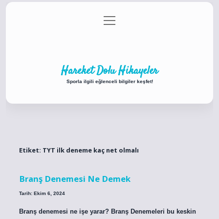
menüyü
Anasayfa
Gizlilik Politikası
Yasal Uyarı
aç
Hakkımızda
Hareket Dolu Hikayeler
Sporla ilgili eğlenceli bilgiler keşfet!
Etiket:
TYT ilk deneme kaç net olmalı
Branş Denemesi Ne Demek
Tarih: Ekim 6, 2024
Branş denemesi ne işe yarar? Branş Denemeleri bu keskin