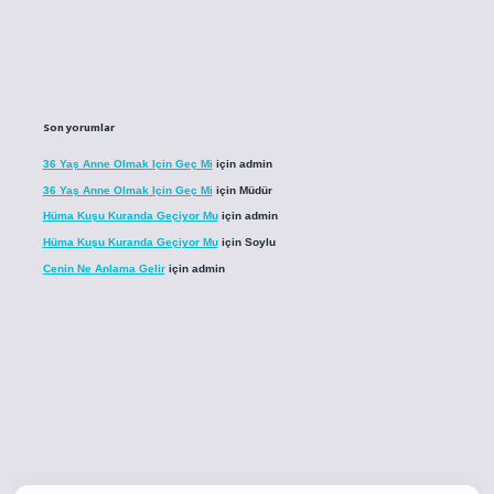
Son yorumlar
36 Yaş Anne Olmak Için Geç Mi
için
admin
36 Yaş Anne Olmak Için Geç Mi
için
Müdür
Hüma Kuşu Kuranda Geçiyor Mu
için
admin
Hüma Kuşu Kuranda Geçiyor Mu
için
Soylu
Cenin Ne Anlama Gelir
için
admin
o
betci giriş
betci giriş
hiltonbet yeni giriş