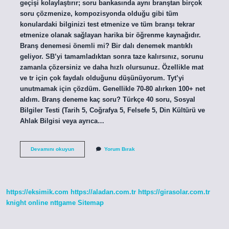
geçişi kolaylaştırır; soru bankasında aynı branştan birçok
soru çözmenize, kompozisyonda olduğu gibi tüm
konulardaki bilginizi test etmenize ve tüm branşı tekrar
etmenize olanak sağlayan harika bir öğrenme kaynağıdır.
Branş denemesi önemli mi? Bir dalı denemek mantıklı
geliyor. SB’yi tamamladıktan sonra taze kalırsınız, sorunu
zamanla çözersiniz ve daha hızlı olursunuz. Özellikle mat
ve tr için çok faydalı olduğunu düşünüyorum. Tyt’yi
unutmamak için çözdüm. Genellikle 70-80 alırken 100+ net
aldım. Branş deneme kaç soru? Türkçe 40 soru, Sosyal
Bilgiler Testi (Tarih 5, Coğrafya 5, Felsefe 5, Din Kültürü ve
Ahlak Bilgisi veya ayrıca…
Branş
Devamını okuyun
Yorum Bırak
Denemesi
Ne
Demek
https://eksimik.com
https://aladan.com.tr
https://girasolar.com.tr
knight online
nttgame
Sitemap