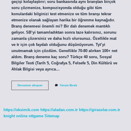
geçişi kolaylaştırır; soru bankasında aynı branştan birçok
soru çözmenize, kompozisyonda olduğu gibi tüm
konulardaki bilginizi test etmenize ve tüm branşı tekrar
etmenize olanak sağlayan harika bir öğrenme kaynağıdır.
Branş denemesi önemli mi? Bir dalı denemek mantıklı
geliyor. SB’yi tamamladıktan sonra taze kalırsınız, sorunu
zamanla çözersiniz ve daha hızlı olursunuz. Özellikle mat
ve tr için çok faydalı olduğunu düşünüyorum. Tyt’yi
unutmamak için çözdüm. Genellikle 70-80 alırken 100+ net
aldım. Branş deneme kaç soru? Türkçe 40 soru, Sosyal
Bilgiler Testi (Tarih 5, Coğrafya 5, Felsefe 5, Din Kültürü ve
Ahlak Bilgisi veya ayrıca…
Branş
Devamını okuyun
Yorum Bırak
Denemesi
Ne
Demek
https://eksimik.com
https://aladan.com.tr
https://girasolar.com.tr
knight online
nttgame
Sitemap