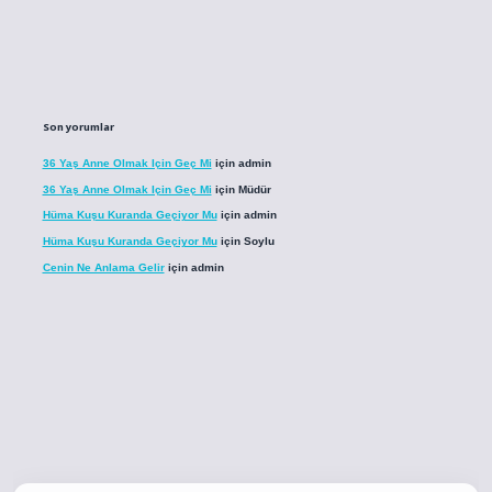
Son yorumlar
36 Yaş Anne Olmak Için Geç Mi
için
admin
36 Yaş Anne Olmak Için Geç Mi
için
Müdür
Hüma Kuşu Kuranda Geçiyor Mu
için
admin
Hüma Kuşu Kuranda Geçiyor Mu
için
Soylu
Cenin Ne Anlama Gelir
için
admin
.co
betci giriş
betci giriş
hiltonbet yeni giriş