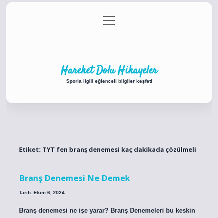
menüyü
Anasayfa
Gizlilik Politikası
Yasal Uyarı
aç
Hakkımızda
Hareket Dolu Hikayeler
Sporla ilgili eğlenceli bilgiler keşfet!
Etiket:
TYT fen branş denemesi kaç dakikada çözülmeli
Branş Denemesi Ne Demek
Tarih: Ekim 6, 2024
Branş denemesi ne işe yarar? Branş Denemeleri bu keskin