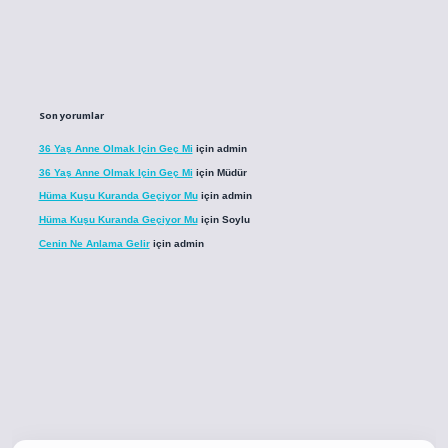
Son yorumlar
36 Yaş Anne Olmak Için Geç Mi
için
admin
36 Yaş Anne Olmak Için Geç Mi
için
Müdür
Hüma Kuşu Kuranda Geçiyor Mu
için
admin
Hüma Kuşu Kuranda Geçiyor Mu
için
Soylu
Cenin Ne Anlama Gelir
için
admin
co
betci giriş
betci giriş
hiltonbet yeni giriş