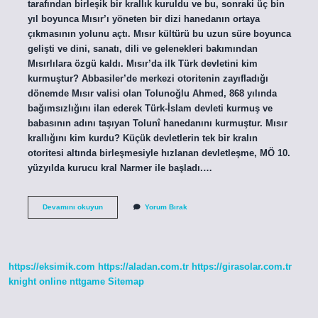
tarafından birleşik bir krallık kuruldu ve bu, sonraki üç bin
yıl boyunca Mısır’ı yöneten bir dizi hanedanın ortaya
çıkmasının yolunu açtı. Mısır kültürü bu uzun süre boyunca
gelişti ve dini, sanatı, dili ve gelenekleri bakımından
Mısırlılara özgü kaldı. Mısır’da ilk Türk devletini kim
kurmuştur? Abbasiler’de merkezi otoritenin zayıfladığı
dönemde Mısır valisi olan Tolunoğlu Ahmed, 868 yılında
bağımsızlığını ilan ederek Türk-İslam devleti kurmuş ve
babasının adını taşıyan Tolunî hanedanını kurmuştur. Mısır
krallığını kim kurdu? Küçük devletlerin tek bir kralın
otoritesi altında birleşmesiyle hızlanan devletleşme, MÖ 10.
yüzyılda kurucu kral Narmer ile başladı.…
Mısırı
Devamını okuyun
Yorum Bırak
Kim
Kurmuştur
https://eksimik.com
https://aladan.com.tr
https://girasolar.com.tr
knight online
nttgame
Sitemap