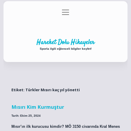
menüyü
Anasayfa
Gizlilik Politikası
Yasal Uyarı
aç
Hakkımızda
Hareket Dolu Hikayeler
Sporla ilgili eğlenceli bilgiler keşfet!
Etiket:
Türkler Mısırı kaç yıl yönetti
Mısırı Kim Kurmuştur
Tarih: Ekim 25, 2024
Mısır’ın ilk kurucusu kimdir? MÖ 3150 civarında Kral Menes