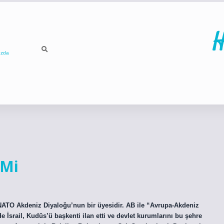
H
ızda
ilbet
betci
p
 Mi
e NATO Akdeniz Diyaloğu’nun bir üyesidir. AB ile “Avrupa-Akdeniz
de İsrail, Kudüs’ü başkenti ilan etti ve devlet kurumlarını bu şehre