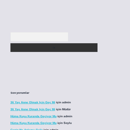
Arama
Son yorumlar
36 Yaş Anne Olmak Için Geç Mi
için
admin
36 Yaş Anne Olmak Için Geç Mi
için
Müdür
Hüma Kuşu Kuranda Geçiyor Mu
için
admin
Hüma Kuşu Kuranda Geçiyor Mu
için
Soylu
Cenin Ne Anlama Gelir
için
admin