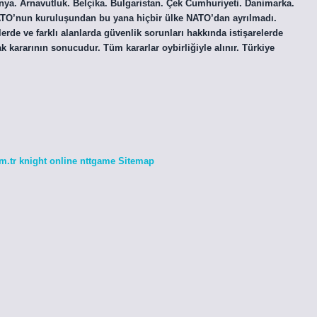
anya. Arnavutluk. Belçika. Bulgaristan. Çek Cumhuriyeti. Danimarka.
ATO’nun kuruluşundan bu yana hiçbir ülke NATO’dan ayrılmadı.
rde ve farklı alanlarda güvenlik sorunları hakkında istişarelerde
ak kararının sonucudur. Tüm kararlar oybirliğiyle alınır. Türkiye
m.tr
knight online
nttgame
Sitemap