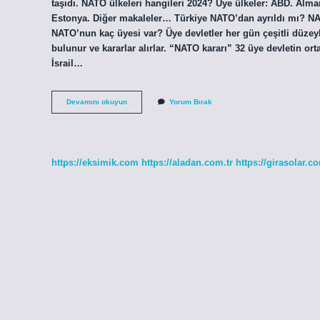
taşıdı. NATO ülkeleri hangileri 2024? Üye ülkeler: ABD. Alm
Estonya. Diğer makaleler… Türkiye NATO’dan ayrıldı mı? N
NATO’nun kaç üyesi var? Üye devletler her gün çeşitli düzeyle
bulunur ve kararlar alırlar. “NATO kararı” 32 üye devletin ort
İsrail…
İSrail
Devamını okuyun
Yorum Bırak
Devleti
Natoya
Üye
Mi
https://eksimik.com
https://aladan.com.tr
https://girasolar.co