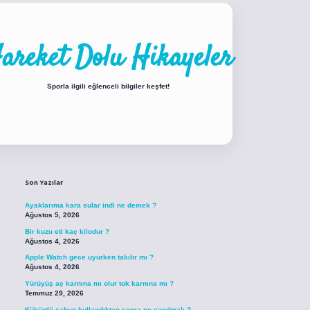
areket Dolu Hikayeler
Sporla ilgili eğlenceli bilgiler keşfet!
Sidebar
iabellacasino sitesi
https://www.betexper.xyz/
betci.co
betci giriş
betci giri
Son Yazılar
Ayaklarıma kara sular indi ne demek ?
Ağustos 5, 2026
Bir kuzu eti kaç kilodur ?
Ağustos 4, 2026
Apple Watch gece uyurken takılır mı ?
Ağustos 4, 2026
Yürüyüş aç karnına mı olur tok karnına mı ?
Temmuz 29, 2026
Kükürtlü sabun kullandıktan sonra ne yapılmalı ?