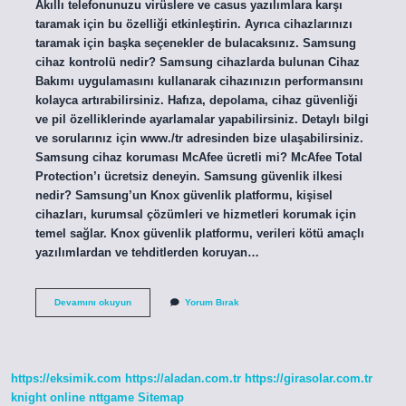
Akıllı telefonunuzu virüslere ve casus yazılımlara karşı
taramak için bu özelliği etkinleştirin. Ayrıca cihazlarınızı
taramak için başka seçenekler de bulacaksınız. Samsung
cihaz kontrolü nedir? Samsung cihazlarda bulunan Cihaz
Bakımı uygulamasını kullanarak cihazınızın performansını
kolayca artırabilirsiniz. Hafıza, depolama, cihaz güvenliği
ve pil özelliklerinde ayarlamalar yapabilirsiniz. Detaylı bilgi
ve sorularınız için www./tr adresinden bize ulaşabilirsiniz.
Samsung cihaz koruması McAfee ücretli mi? McAfee Total
Protection’ı ücretsiz deneyin. Samsung güvenlik ilkesi
nedir? Samsung’un Knox güvenlik platformu, kişisel
cihazları, kurumsal çözümleri ve hizmetleri korumak için
temel sağlar. Knox güvenlik platformu, verileri kötü amaçlı
yazılımlardan ve tehditlerden koruyan…
Samsung
Devamını okuyun
Yorum Bırak
Cihaz
Güvenliği
Nedir
https://eksimik.com
https://aladan.com.tr
https://girasolar.com.tr
knight online
nttgame
Sitemap