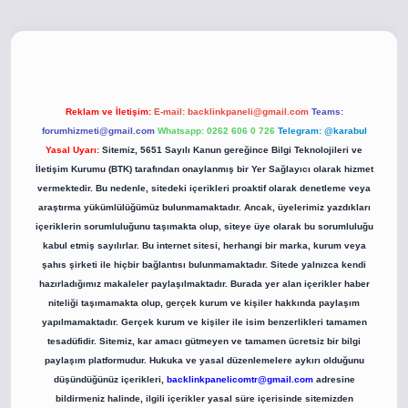
o
betci giriş
betci giriş
hiltonbet yeni giriş
Reklam ve İletişim:
E-mail:
backlinkpaneli@gmail.com
Teams:
forumhizmeti@gmail.com
Whatsapp: 0262 606 0 726
Telegram: @karabul
Yasal Uyarı:
Sitemiz, 5651 Sayılı Kanun gereğince Bilgi Teknolojileri ve
İletişim Kurumu (BTK) tarafından onaylanmış bir Yer Sağlayıcı olarak hizmet
vermektedir. Bu nedenle, sitedeki içerikleri proaktif olarak denetleme veya
araştırma yükümlülüğümüz bulunmamaktadır. Ancak, üyelerimiz yazdıkları
içeriklerin sorumluluğunu taşımakta olup, siteye üye olarak bu sorumluluğu
kabul etmiş sayılırlar. Bu internet sitesi, herhangi bir marka, kurum veya
şahıs şirketi ile hiçbir bağlantısı bulunmamaktadır. Sitede yalnızca kendi
hazırladığımız makaleler paylaşılmaktadır. Burada yer alan içerikler haber
niteliği taşımamakta olup, gerçek kurum ve kişiler hakkında paylaşım
yapılmamaktadır. Gerçek kurum ve kişiler ile isim benzerlikleri tamamen
tesadüfidir. Sitemiz, kar amacı gütmeyen ve tamamen ücretsiz bir bilgi
paylaşım platformudur. Hukuka ve yasal düzenlemelere aykırı olduğunu
düşündüğünüz içerikleri,
backlinkpanelicomtr@gmail.com
adresine
bildirmeniz halinde, ilgili içerikler yasal süre içerisinde sitemizden