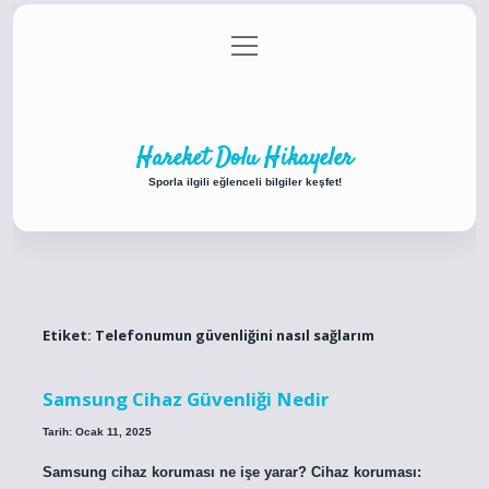
menüyü
Anasayfa
Gizlilik Politikası
Yasal Uyarı
aç
Hakkımızda
Hareket Dolu Hikayeler
Sporla ilgili eğlenceli bilgiler keşfet!
Etiket:
Telefonumun güvenliğini nasıl sağlarım
Samsung Cihaz Güvenliği Nedir
Tarih: Ocak 11, 2025
Samsung cihaz koruması ne işe yarar? Cihaz koruması: