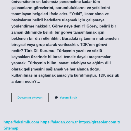
üniversitenin en kıdemsiz personeline kadar tüm
çalışanların görevlerini, sorumluluklarını ve yetkilerini
tanımlayan belgeleri ifade eder. “Yetki”, karar alma ve
başkalarını belirli hedeflere ulaşmak için çalışmaya
yönlendirme hakkıdır. Görev neye denir? Görev, belirli bir
zaman diliminde belirli bir görevi tamamlamak için
beklenen bir dizi etkinliktir. Buradaki iş tanımı muhtemelen
bireysel veya grup olarak verilecektir. TDK’nın görevi
nedir? Türk Dil Kurumu, Türkçenin yazılı ve sözlü
kaynakları üzerinde bilimsel temele dayalı araştırmalar
yapmak, Türkçenin bilim, sanat, edebiyat ve eğitim dili
olarak gelişmesini sağlamak ve her alanda doğru
kullanılmasını sağlamak amacıyla kurulmuştur. TDK sözlük
anlamı nedir?…
Görev
Devamını okuyun
Yorum Bırak
Ne
Demek
Tdk
https://eksimik.com
https://aladan.com.tr
https://girasolar.com.tr
Sitemap