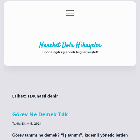
menüyü
Anasayfa
Gizlilik Politikası
Yasal Uyarı
aç
Hakkımızda
Hareket Dolu Hikayeler
Sporla ilgili eğlenceli bilgiler keşfet!
Etiket:
TDK nasıl denir
Görev Ne Demek Tdk
Tarih: Ekim 5, 2024
Görev tanımı ne demek? “İş tanımı”, kıdemli yöneticilerden