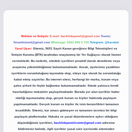
co
betci giriş
betci giriş
hiltonbet yeni giriş
Reklam ve İletişim:
E-mail:
backlinkpaneli@gmail.com
Teams:
forumhizmeti@gmail.com
Whatsapp: 0262 606 0 726
Telegram: @karabul
Yasal Uyarı:
Sitemiz, 5651 Sayılı Kanun gereğince Bilgi Teknolojileri ve
İletişim Kurumu (BTK) tarafından onaylanmış bir Yer Sağlayıcı olarak hizmet
vermektedir. Bu nedenle, sitedeki içerikleri proaktif olarak denetleme veya
araştırma yükümlülüğümüz bulunmamaktadır. Ancak, üyelerimiz yazdıkları
içeriklerin sorumluluğunu taşımakta olup, siteye üye olarak bu sorumluluğu
kabul etmiş sayılırlar. Bu internet sitesi, herhangi bir marka, kurum veya
şahıs şirketi ile hiçbir bağlantısı bulunmamaktadır. Sitede yalnızca kendi
hazırladığımız makaleler paylaşılmaktadır. Burada yer alan içerikler haber
niteliği taşımamakta olup, gerçek kurum ve kişiler hakkında paylaşım
yapılmamaktadır. Gerçek kurum ve kişiler ile isim benzerlikleri tamamen
tesadüfidir. Sitemiz, kar amacı gütmeyen ve tamamen ücretsiz bir bilgi
paylaşım platformudur. Hukuka ve yasal düzenlemelere aykırı olduğunu
düşündüğünüz içerikleri,
backlinkpanelicomtr@gmail.com
adresine
bildirmeniz halinde, ilgili içerikler yasal süre içerisinde sitemizden