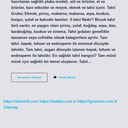
hazırlanan sağlıklı plaka modeli, süt ve ürünler, et ve
ürünler, taze sebzeler ve meyve, ekmek ve tahıl içerir. Tahıl
Grubu; Ekmek, pirinç, makarna, makarna, arpa, kuskus,
bulgur, yulaf ve kahvaltı taneleri. 5 tahıl Nedir? Birçok tahıl
türü vardır, en yaygın olanı pirinç, yulaf, buğday, arpa, darı,
karabuğday, kuskus ve sinema. Tahıl gıdaları genellikle
tamamen veya sofistike olarak kategorilere ayrılır. Tam
tahıl, kepek, tohum ve endosperm ile minimal düzeyde
tahıldır. Tam tahıl, asgari düzeyde işlenen kepek, tohum ve
endosperm ile tahıldır. En sağlıklı tahıl hangisi? Tam müsli
müsli için sağlıklı bir temel oluşturur. Tahıl…
7
Devamını okuyun
Yorum Bırak
Tahıl
Nedir
https://eksimik.com
https://aladan.com.tr
https://girasolar.com.tr
Sitemap