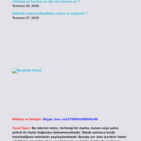
Yürüyüş aç karnına mı olur tok karnına mı ?
Temmuz 29, 2026
Kükürtlü sabun kullandıktan sonra ne yapılmalı ?
Temmuz 27, 2026
Reklam ve İletişim:
Skype: live:.cid.575569c608265c69
Yasal Uyarı:
Bu internet sitesi, herhangi bir marka, kurum veya şahıs
şirketi ile hiçbir bağlantısı bulunmamaktadır. Sitede yalnızca kendi
hazırladığımız makaleler paylaşılmaktadır. Burada yer alan içerikler haber