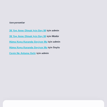
Son yorumlar
36 Yaş Anne Olmak Için Geç Mi
için
admin
36 Yaş Anne Olmak Için Geç Mi
için
Müdür
Hüma Kuşu Kuranda Geçiyor Mu
için
admin
Hüma Kuşu Kuranda Geçiyor Mu
için
Soylu
Cenin Ne Anlama Gelir
için
admin
.co
betci giriş
betci giriş
hiltonbet yeni giriş