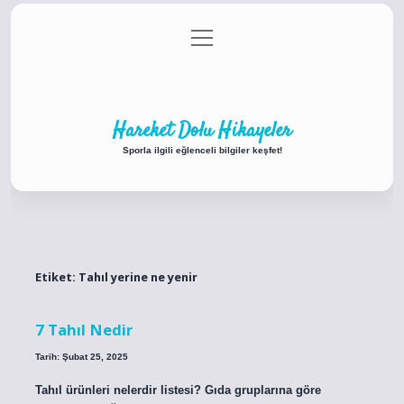
menüyü
Anasayfa
Gizlilik Politikası
Yasal Uyarı
aç
Hakkımızda
Hareket Dolu Hikayeler
Sporla ilgili eğlenceli bilgiler keşfet!
Etiket:
Tahıl yerine ne yenir
7 Tahıl Nedir
Tarih: Şubat 25, 2025
Tahıl ürünleri nelerdir listesi? Gıda gruplarına göre