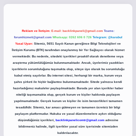
o
betci giriş
betci giriş
hiltonbet yeni giriş
Reklam ve İletişim:
E-mail:
backlinkpaneli@gmail.com
Teams:
forumhizmeti@gmail.com
Whatsapp: 0262 606 0 726
Telegram: @karabul
Yasal Uyarı:
Sitemiz, 5651 Sayılı Kanun gereğince Bilgi Teknolojileri ve
İletişim Kurumu (BTK) tarafından onaylanmış bir Yer Sağlayıcı olarak hizmet
vermektedir. Bu nedenle, sitedeki içerikleri proaktif olarak denetleme veya
araştırma yükümlülüğümüz bulunmamaktadır. Ancak, üyelerimiz yazdıkları
içeriklerin sorumluluğunu taşımakta olup, siteye üye olarak bu sorumluluğu
kabul etmiş sayılırlar. Bu internet sitesi, herhangi bir marka, kurum veya
şahıs şirketi ile hiçbir bağlantısı bulunmamaktadır. Sitede yalnızca kendi
hazırladığımız makaleler paylaşılmaktadır. Burada yer alan içerikler haber
niteliği taşımamakta olup, gerçek kurum ve kişiler hakkında paylaşım
yapılmamaktadır. Gerçek kurum ve kişiler ile isim benzerlikleri tamamen
tesadüfidir. Sitemiz, kar amacı gütmeyen ve tamamen ücretsiz bir bilgi
paylaşım platformudur. Hukuka ve yasal düzenlemelere aykırı olduğunu
düşündüğünüz içerikleri,
backlinkpanelicomtr@gmail.com
adresine
bildirmeniz halinde, ilgili içerikler yasal süre içerisinde sitemizden
kaldırılacaktır.