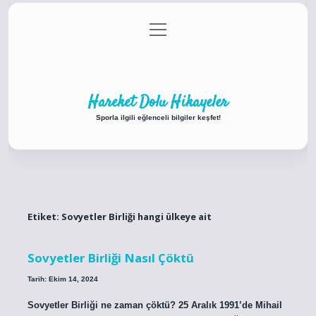
menüyü
Anasayfa
Gizlilik Politikası
Yasal Uyarı
aç
Hakkımızda
Hareket Dolu Hikayeler
Sporla ilgili eğlenceli bilgiler keşfet!
Etiket:
Sovyetler Birliği hangi ülkeye ait
Sovyetler Birliği Nasıl Çöktü
Tarih: Ekim 14, 2024
Sovyetler Birliği ne zaman çöktü? 25 Aralık 1991’de Mihail