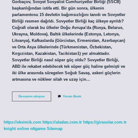
Gorbaçov, Sovyet Sosyalist Cumhuriyetler Birliği (SSCB)
başkanlığından istifa etti. Bir gün sonra, ülkenin
parlamentosu 15 devletin bağımsızlığını tanıdı ve Sovyetler
Birliği resmen dağıldı. Sovyetler Birliği kaç ülkeye ayrıldı?
Coğrafi olarak bu ülkeler Doğu Avrupa’da (Rusya, Belarus,
Ukrayna, Moldova), Baltık ülkelerinde (Estonya, Letonya,
Litvanya), Kafkaslarda (Gürcistan, Ermenistan, Azerbaycan)
ve Orta Asya ülkelerinde (Türkmenistan, Özbekistan,
Kırgızistan, Kazakistan, Tacikistan1) yer almaktadır.
Sovyetler Birliği nasıl süper güç oldu? Sovyetler Birliği,
ABD ile rekabet edebilecek tek süper güç haline gelmişti ve
iki ülke arasında süregelen Soğuk Savaş, askeri güçlerin
artmasına ve nükleer silah ve uzay için…
Sovyetler
Devamını okuyun
Yorum Bırak
Birliği
Nasıl
Çöktü
https://eksimik.com
https://aladan.com.tr
https://girasolar.com.tr
knight online
nttgame
Sitemap