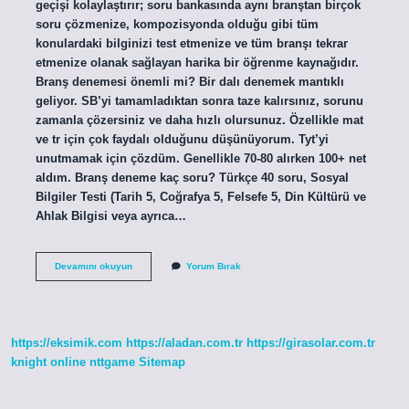
geçişi kolaylaştırır; soru bankasında aynı branştan birçok
soru çözmenize, kompozisyonda olduğu gibi tüm
konulardaki bilginizi test etmenize ve tüm branşı tekrar
etmenize olanak sağlayan harika bir öğrenme kaynağıdır.
Branş denemesi önemli mi? Bir dalı denemek mantıklı
geliyor. SB’yi tamamladıktan sonra taze kalırsınız, sorunu
zamanla çözersiniz ve daha hızlı olursunuz. Özellikle mat
ve tr için çok faydalı olduğunu düşünüyorum. Tyt’yi
unutmamak için çözdüm. Genellikle 70-80 alırken 100+ net
aldım. Branş deneme kaç soru? Türkçe 40 soru, Sosyal
Bilgiler Testi (Tarih 5, Coğrafya 5, Felsefe 5, Din Kültürü ve
Ahlak Bilgisi veya ayrıca…
Branş
Devamını okuyun
Yorum Bırak
Denemesi
Ne
Demek
https://eksimik.com
https://aladan.com.tr
https://girasolar.com.tr
knight online
nttgame
Sitemap