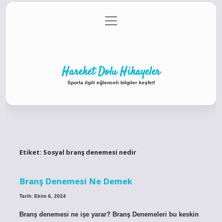
menüyü
Anasayfa
Gizlilik Politikası
Yasal Uyarı
aç
Hakkımızda
Hareket Dolu Hikayeler
Sporla ilgili eğlenceli bilgiler keşfet!
Etiket:
Sosyal branş denemesi nedir
Branş Denemesi Ne Demek
Tarih: Ekim 6, 2024
Branş denemesi ne işe yarar? Branş Denemeleri bu keskin