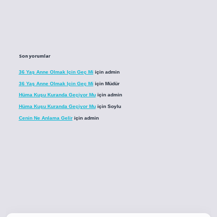
Son yorumlar
36 Yaş Anne Olmak Için Geç Mi
için
admin
36 Yaş Anne Olmak Için Geç Mi
için
Müdür
Hüma Kuşu Kuranda Geçiyor Mu
için
admin
Hüma Kuşu Kuranda Geçiyor Mu
için
Soylu
Cenin Ne Anlama Gelir
için
admin
co
betci giriş
betci giriş
hiltonbet yeni giriş