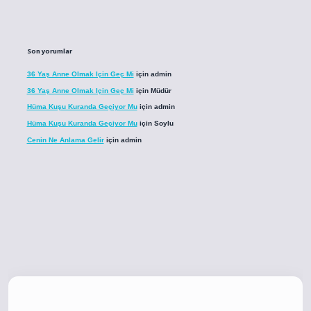
Son yorumlar
36 Yaş Anne Olmak Için Geç Mi
için
admin
36 Yaş Anne Olmak Için Geç Mi
için
Müdür
Hüma Kuşu Kuranda Geçiyor Mu
için
admin
Hüma Kuşu Kuranda Geçiyor Mu
için
Soylu
Cenin Ne Anlama Gelir
için
admin
o
betci giriş
betci giriş
hiltonbet yeni giriş