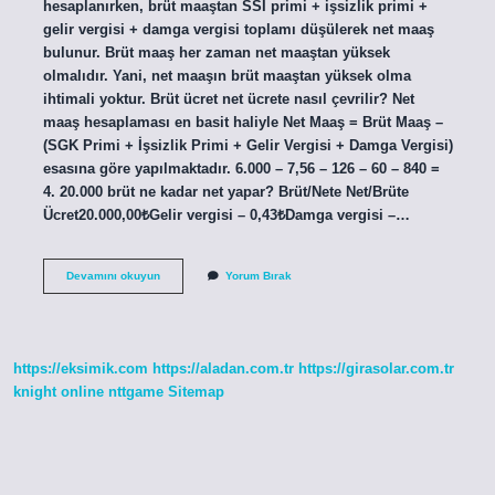
hesaplanırken, brüt maaştan SSI primi + işsizlik primi +
gelir vergisi + damga vergisi toplamı düşülerek net maaş
bulunur. Brüt maaş her zaman net maaştan yüksek
olmalıdır. Yani, net maaşın brüt maaştan yüksek olma
ihtimali yoktur. Brüt ücret net ücrete nasıl çevrilir? Net
maaş hesaplaması en basit haliyle Net Maaş = Brüt Maaş –
(SGK Primi + İşsizlik Primi + Gelir Vergisi + Damga Vergisi)
esasına göre yapılmaktadır. 6.000 – 7,56 – 126 – 60 – 840 =
4. 20.000 brüt ne kadar net yapar? Brüt/Nete Net/Brüte
Ücret20.000,00₺Gelir vergisi – 0,43₺Damga vergisi –…
Brüt
Devamını okuyun
Yorum Bırak
Maaştan
Net
Maaş
Nasıl
Bulunur
https://eksimik.com
https://aladan.com.tr
https://girasolar.com.tr
knight online
nttgame
Sitemap