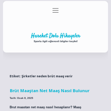
menüyü
Anasayfa
Gizlilik Politikası
Yasal Uyarı
aç
Hakkımızda
Hareket Dolu Hikayeler
Sporla ilgili eğlenceli bilgiler keşfet!
Etiket:
Şirketler neden brüt maaş verir
Brüt Maaştan Net Maaş Nasıl Bulunur
Tarih: Ocak 8, 2025
Brut maastan net maaş nasıl hesaplanır? Maaş