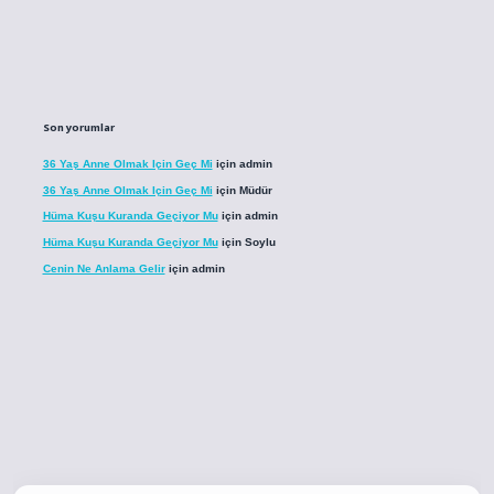
Son yorumlar
36 Yaş Anne Olmak Için Geç Mi
için
admin
36 Yaş Anne Olmak Için Geç Mi
için
Müdür
Hüma Kuşu Kuranda Geçiyor Mu
için
admin
Hüma Kuşu Kuranda Geçiyor Mu
için
Soylu
Cenin Ne Anlama Gelir
için
admin
.co
betci giriş
betci giriş
hiltonbet yeni giriş