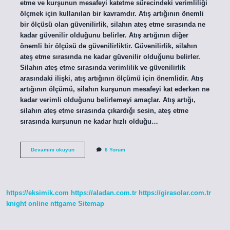
etme ve kurşunun mesafeyi katetme sürecindeki verimliliği
ölçmek için kullanılan bir kavramdır. Atış artığının önemli
bir ölçüsü olan güvenilirlik, silahın ateş etme sırasında ne
kadar güvenilir olduğunu belirler. Atış artığının diğer
önemli bir ölçüsü de güvenilirliktir. Güvenilirlik, silahın
ateş etme sırasında ne kadar güvenilir olduğunu belirler.
Silahın ateş etme sırasında verimlilik ve güvenilirlik
arasındaki ilişki, atış artığının ölçümü için önemlidir. Atış
artığının ölçümü, silahın kurşunun mesafeyi kat ederken ne
kadar verimli olduğunu belirlemeyi amaçlar. Atış artığı,
silahın ateş etme sırasında çıkardığı sesin, ateş etme
sırasında kurşunun ne kadar hızlı olduğu…
Atış
Devamını okuyun
6 Yorum
artığı
ne
demek
https://eksimik.com
https://aladan.com.tr
https://girasolar.com.tr
knight online
nttgame
Sitemap