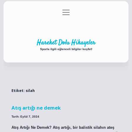
menüyü
Anasayfa
Gizlilik Politikası
Yasal Uyarı
aç
Hakkımızda
Hareket Dolu Hikayeler
Sporla ilgili eğlenceli bilgiler keşfet!
Etiket:
silah
Atış artığı ne demek
Tarih: Eylül 7, 2024
Atış Artığı Ne Demek? Atış artığı, bir balistik silahın ateş