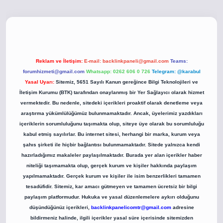
co
betci giriş
betci giriş
hiltonbet yeni giriş
Reklam ve İletişim:
E-mail:
backlinkpaneli@gmail.com
Teams:
forumhizmeti@gmail.com
Whatsapp: 0262 606 0 726
Telegram: @karabul
Yasal Uyarı:
Sitemiz, 5651 Sayılı Kanun gereğince Bilgi Teknolojileri ve
İletişim Kurumu (BTK) tarafından onaylanmış bir Yer Sağlayıcı olarak hizmet
vermektedir. Bu nedenle, sitedeki içerikleri proaktif olarak denetleme veya
araştırma yükümlülüğümüz bulunmamaktadır. Ancak, üyelerimiz yazdıkları
içeriklerin sorumluluğunu taşımakta olup, siteye üye olarak bu sorumluluğu
kabul etmiş sayılırlar. Bu internet sitesi, herhangi bir marka, kurum veya
şahıs şirketi ile hiçbir bağlantısı bulunmamaktadır. Sitede yalnızca kendi
hazırladığımız makaleler paylaşılmaktadır. Burada yer alan içerikler haber
niteliği taşımamakta olup, gerçek kurum ve kişiler hakkında paylaşım
yapılmamaktadır. Gerçek kurum ve kişiler ile isim benzerlikleri tamamen
tesadüfidir. Sitemiz, kar amacı gütmeyen ve tamamen ücretsiz bir bilgi
paylaşım platformudur. Hukuka ve yasal düzenlemelere aykırı olduğunu
düşündüğünüz içerikleri,
backlinkpanelicomtr@gmail.com
adresine
bildirmeniz halinde, ilgili içerikler yasal süre içerisinde sitemizden