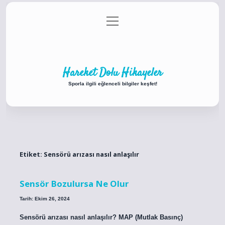
menüyü
Anasayfa
Gizlilik Politikası
Yasal Uyarı
aç
Hakkımızda
Hareket Dolu Hikayeler
Sporla ilgili eğlenceli bilgiler keşfet!
Etiket:
Sensörü arızası nasıl anlaşılır
Sensör Bozulursa Ne Olur
Tarih: Ekim 26, 2024
Sensörü arızası nasıl anlaşılır? MAP (Mutlak Basınç)