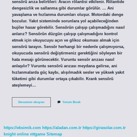
sensörü arıza belirtileri: Aracın rölantisi etkilenir. Rölantide
dengesizlik ve sallanma gibi durumlar görülür. … Ani
yavaşlama ve hızlanma durumları oluşur. Motordaki denge
bozulur. Yakıt sisteminde sorunlara yol açabileceğinden
bujiler hasar görebilir. Sensörün çalışıp çalışmadığını nasıl
anlarız? Sensörün düzgün çalışıp çalışmadığını kontrol
etmek için okuyucuyu açın ve glikoz okuması almak için
sensörü tarayın. Sensör herhangi bir nedenle çalışmıyorsa,
okuyucuda sensörü değiştirmeniz gerektiğini söyleyen bir
hata mesajı görünecektir. Vuruntu sensör arızası nasıl
anlaşılır? Vuruntu sensörü arızası meydana gelirse, ani
hızlanmalarda güç kaybı, alışılmadık sesler ve yüksek yakıt
tüketimi gibi durumlar ortaya çıkabilir. Krank sensörü
ateşlemeyi…
Sensör
Devamını okuyun
Yorum Bırak
Bozulursa
Ne
Olur
https://eksimik.com
https://aladan.com.tr
https://girasolar.com.tr
knight online
nttgame
Sitemap