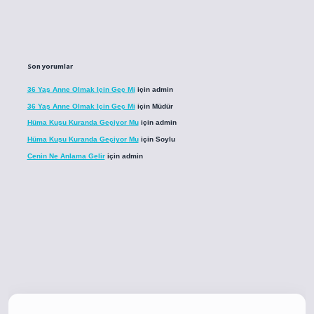
Son yorumlar
36 Yaş Anne Olmak Için Geç Mi
için
admin
36 Yaş Anne Olmak Için Geç Mi
için
Müdür
Hüma Kuşu Kuranda Geçiyor Mu
için
admin
Hüma Kuşu Kuranda Geçiyor Mu
için
Soylu
Cenin Ne Anlama Gelir
için
admin
co
betci giriş
betci giriş
hiltonbet yeni giriş