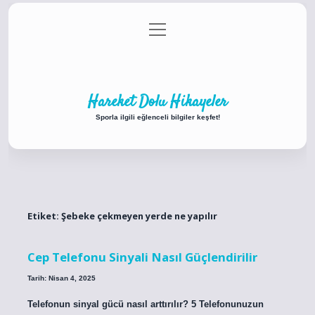
menüyü
Anasayfa
Gizlilik Politikası
Yasal Uyarı
aç
Hakkımızda
Hareket Dolu Hikayeler
Sporla ilgili eğlenceli bilgiler keşfet!
Etiket:
Şebeke çekmeyen yerde ne yapılır
Cep Telefonu Sinyali Nasıl Güçlendirilir
Tarih: Nisan 4, 2025
Telefonun sinyal gücü nasıl arttırılır? 5 Telefonunuzun