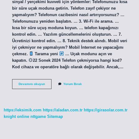
sinyal / yerçekimi kuvveti için yöntemler: Telefonunuzu kısa
bir süre uçak moduna getirin. Telefon zayıf çekiyor ne
yapmalıyım? Telefonun cazibesini nasıl artırıyorsunuz? …
Telefonunuzu yeniden başlatın. … 3. Wi-Fi ile arama. …
kısa bir süre uçuş moduna koyun. … telefon kapağınızı
kontrol edin. … Yazılım güncellemelerini oluşturun. … 7.
Ücretinizi kontrol edin. … 8. Teknik destek alındı. Mobil veri
iyi çekmiyor ne yapmalıyım? Mobil İnternet ne yapacağını
çekmez.
Tarama yeni
… Uçak modunu açın ve
kapatın.
22 Sonek 2024 Telefon çekmiyorsa hangi kod?
Kod cihaza ve operatöre bağlı olarak değişebilir. Ancak,…
Cep
Devamını okuyun
Yorum Bırak
Telefonu
Sinyali
Nasıl
Güçlendirilir
https://eksimik.com
https://aladan.com.tr
https://girasolar.com.tr
knight online
nttgame
Sitemap