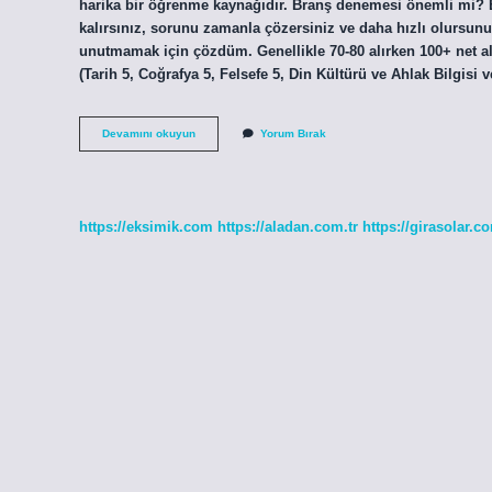
harika bir öğrenme kaynağıdır. Branş denemesi önemli mi? B
kalırsınız, sorunu zamanla çözersiniz ve daha hızlı olursunu
unutmamak için çözdüm. Genellikle 70-80 alırken 100+ net a
(Tarih 5, Coğrafya 5, Felsefe 5, Din Kültürü ve Ahlak Bilgisi
Branş
Devamını okuyun
Yorum Bırak
Denemesi
Ne
Demek
https://eksimik.com
https://aladan.com.tr
https://girasolar.co