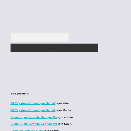
Arama
Son yorumlar
36 Yaş Anne Olmak Için Geç Mi
için
admin
36 Yaş Anne Olmak Için Geç Mi
için
Müdür
Hüma Kuşu Kuranda Geçiyor Mu
için
admin
Hüma Kuşu Kuranda Geçiyor Mu
için
Soylu
Cenin Ne Anlama Gelir
için
admin