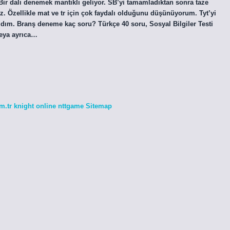
ir dalı denemek mantıklı geliyor. SB’yi tamamladıktan sonra taze
z. Özellikle mat ve tr için çok faydalı olduğunu düşünüyorum. Tyt’yi
ldım. Branş deneme kaç soru? Türkçe 40 soru, Sosyal Bilgiler Testi
 veya ayrıca…
m.tr
knight online
nttgame
Sitemap