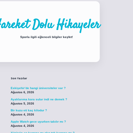
areket Dolu Hikayeler
Sporla ilgili eğlenceli bilgiler keşfet!
Sidebar
iabellacasino sitesi
https://www.betexper.xyz/
betci.co
betci giriş
betci giri
Son Yazılar
Eskişehir’de hangi üniversiteler var ?
Ağustos 6, 2026
Ayaklarıma kara sular indi ne demek ?
Ağustos 5, 2026
Bir kuzu eti kaç kilodur ?
Ağustos 4, 2026
Apple Watch gece uyurken takılır mı ?
Ağustos 4, 2026
Yürüyüş aç karnına mı olur tok karnına mı ?