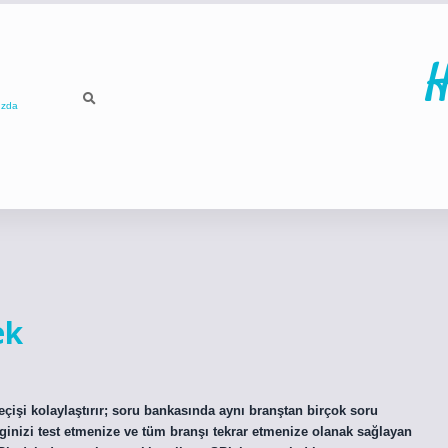
H
ızda
ilbet
betci
p
ek
işi kolaylaştırır; soru bankasında aynı branştan birçok soru
nizi test etmenize ve tüm branşı tekrar etmenize olanak sağlayan