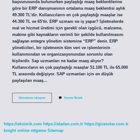
başvurusunda bulunurken paylaştığı maaş beklentilerine
göre bir ERP danışmanının ortalama maaş beklentisi aylık
49.300 TL’dir. Kullanıcıların en çok paylaştığı maaşlar ise
44.300 TL ve 65’tir. ERP uzmanı ne iş yapar? İşletmelerde
mal ve hizmet üretimi için gerekli olan işgücü, malzeme,
makine gibi kaynakların verimli bir şekilde kullanılmasını
sağlayan entegre yönetim sistemine “ERP” denir. ERP
yöneticileri, bir işletmenin tüm veri ve işlemlerinin
kullanımından ve organizasyonundan sorumlu olan
kişilerdir. Sap uzmanları ne kadar maaş alıyor?
Kullanıcıların en çok paylaştığı maaşlar 51.100 TL ile 65.000
TL arasında değişiyor. SAP uzmanları için en düşük
paylaşılan maaş…
Erp
Devamını okuyun
Yorum Bırak
Uzmanı
Ne
Kadar
Maaş
Alır
https://eksimik.com
https://aladan.com.tr
https://girasolar.com.tr
knight online
nttgame
Sitemap