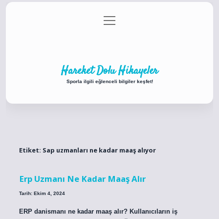
menüyü
Anasayfa
Gizlilik Politikası
Yasal Uyarı
aç
Hakkımızda
Hareket Dolu Hikayeler
Sporla ilgili eğlenceli bilgiler keşfet!
Etiket:
Sap uzmanları ne kadar maaş alıyor
Erp Uzmanı Ne Kadar Maaş Alır
Tarih: Ekim 4, 2024
ERP danismanı ne kadar maaş alır? Kullanıcıların iş