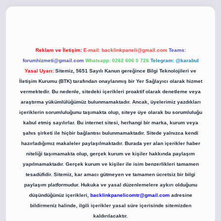
betci.co
betci giriş
betci giriş
hiltonbet yeni giriş
Reklam ve İletişim:
E-mail:
backlinkpaneli@gmail.com
Teams:
forumhizmeti@gmail.com
Whatsapp: 0262 606 0 726
Telegram: @karabul
Yasal Uyarı:
Sitemiz, 5651 Sayılı Kanun gereğince Bilgi Teknolojileri ve
İletişim Kurumu (BTK) tarafından onaylanmış bir Yer Sağlayıcı olarak hizmet
vermektedir. Bu nedenle, sitedeki içerikleri proaktif olarak denetleme veya
araştırma yükümlülüğümüz bulunmamaktadır. Ancak, üyelerimiz yazdıkları
içeriklerin sorumluluğunu taşımakta olup, siteye üye olarak bu sorumluluğu
kabul etmiş sayılırlar. Bu internet sitesi, herhangi bir marka, kurum veya
şahıs şirketi ile hiçbir bağlantısı bulunmamaktadır. Sitede yalnızca kendi
hazırladığımız makaleler paylaşılmaktadır. Burada yer alan içerikler haber
niteliği taşımamakta olup, gerçek kurum ve kişiler hakkında paylaşım
yapılmamaktadır. Gerçek kurum ve kişiler ile isim benzerlikleri tamamen
tesadüfidir. Sitemiz, kar amacı gütmeyen ve tamamen ücretsiz bir bilgi
paylaşım platformudur. Hukuka ve yasal düzenlemelere aykırı olduğunu
düşündüğünüz içerikleri,
backlinkpanelicomtr@gmail.com
adresine
bildirmeniz halinde, ilgili içerikler yasal süre içerisinde sitemizden
kaldırılacaktır.