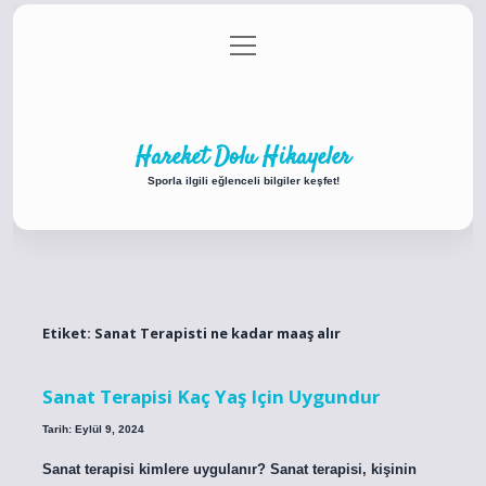
menüyü
Anasayfa
Gizlilik Politikası
Yasal Uyarı
aç
Hakkımızda
Hareket Dolu Hikayeler
Sporla ilgili eğlenceli bilgiler keşfet!
Etiket:
Sanat Terapisti ne kadar maaş alır
Sanat Terapisi Kaç Yaş Için Uygundur
Tarih: Eylül 9, 2024
Sanat terapisi kimlere uygulanır? Sanat terapisi, kişinin