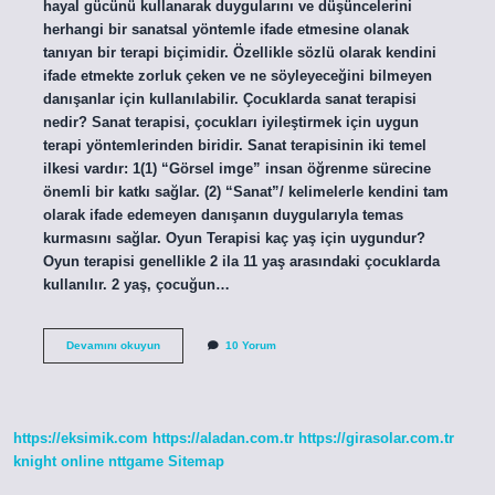
hayal gücünü kullanarak duygularını ve düşüncelerini
herhangi bir sanatsal yöntemle ifade etmesine olanak
tanıyan bir terapi biçimidir. Özellikle sözlü olarak kendini
ifade etmekte zorluk çeken ve ne söyleyeceğini bilmeyen
danışanlar için kullanılabilir. Çocuklarda sanat terapisi
nedir? Sanat terapisi, çocukları iyileştirmek için uygun
terapi yöntemlerinden biridir. Sanat terapisinin iki temel
ilkesi vardır: 1(1) “Görsel imge” insan öğrenme sürecine
önemli bir katkı sağlar. (2) “Sanat”/ kelimelerle kendini tam
olarak ifade edemeyen danışanın duygularıyla temas
kurmasını sağlar. Oyun Terapisi kaç yaş için uygundur?
Oyun terapisi genellikle 2 ila 11 yaş arasındaki çocuklarda
kullanılır. 2 yaş, çocuğun…
Sanat
Devamını okuyun
10 Yorum
Terapisi
Kaç
Yaş
Için
Uygundur
https://eksimik.com
https://aladan.com.tr
https://girasolar.com.tr
knight online
nttgame
Sitemap