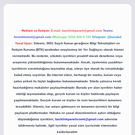
co
betci giriş
betci giriş
hiltonbet yeni giriş
Reklam ve İletişim:
E-mail:
backlinkpaneli@gmail.com
Teams:
forumhizmeti@gmail.com
Whatsapp: 0262 606 0 726
Telegram: @karabul
Yasal Uyarı:
Sitemiz, 5651 Sayılı Kanun gereğince Bilgi Teknolojileri ve
İletişim Kurumu (BTK) tarafından onaylanmış bir Yer Sağlayıcı olarak hizmet
vermektedir. Bu nedenle, sitedeki içerikleri proaktif olarak denetleme veya
araştırma yükümlülüğümüz bulunmamaktadır. Ancak, üyelerimiz yazdıkları
içeriklerin sorumluluğunu taşımakta olup, siteye üye olarak bu sorumluluğu
kabul etmiş sayılırlar. Bu internet sitesi, herhangi bir marka, kurum veya
şahıs şirketi ile hiçbir bağlantısı bulunmamaktadır. Sitede yalnızca kendi
hazırladığımız makaleler paylaşılmaktadır. Burada yer alan içerikler haber
niteliği taşımamakta olup, gerçek kurum ve kişiler hakkında paylaşım
yapılmamaktadır. Gerçek kurum ve kişiler ile isim benzerlikleri tamamen
tesadüfidir. Sitemiz, kar amacı gütmeyen ve tamamen ücretsiz bir bilgi
paylaşım platformudur. Hukuka ve yasal düzenlemelere aykırı olduğunu
düşündüğünüz içerikleri,
backlinkpanelicomtr@gmail.com
adresine
bildirmeniz halinde, ilgili içerikler yasal süre içerisinde sitemizden
kaldırılacaktır.