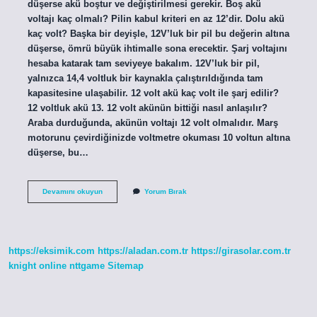
düşerse akü boştur ve değiştirilmesi gerekir. Boş akü
voltajı kaç olmalı? Pilin kabul kriteri en az 12’dir. Dolu akü
kaç volt? Başka bir deyişle, 12V’luk bir pil bu değerin altına
düşerse, ömrü büyük ihtimalle sona erecektir. Şarj voltajını
hesaba katarak tam seviyeye bakalım. 12V’luk bir pil,
yalnızca 14,4 voltluk bir kaynakla çalıştırıldığında tam
kapasitesine ulaşabilir. 12 volt akü kaç volt ile şarj edilir?
12 voltluk akü 13. 12 volt akünün bittiği nasıl anlaşılır?
Araba durduğunda, akünün voltajı 12 volt olmalıdır. Marş
motorunu çevirdiğinizde voltmetre okuması 10 voltun altına
düşerse, bu…
Boş
Devamını okuyun
Yorum Bırak
Akü
Kaç
Volt
https://eksimik.com
https://aladan.com.tr
https://girasolar.com.tr
knight online
nttgame
Sitemap