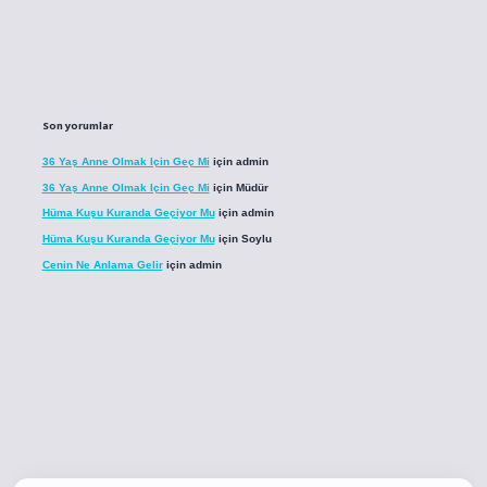
Son yorumlar
36 Yaş Anne Olmak Için Geç Mi
için
admin
36 Yaş Anne Olmak Için Geç Mi
için
Müdür
Hüma Kuşu Kuranda Geçiyor Mu
için
admin
Hüma Kuşu Kuranda Geçiyor Mu
için
Soylu
Cenin Ne Anlama Gelir
için
admin
o
betci giriş
betci giriş
hiltonbet yeni giriş