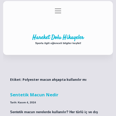
menüyü
Anasayfa
Gizlilik Politikası
Yasal Uyarı
aç
Hakkımızda
Hareket Dolu Hikayeler
Sporla ilgili eğlenceli bilgiler keşfet!
Etiket:
Polyester macun ahşapta kullanılır mı
Sentetik Macun Nedir
Tarih: Kasım 4, 2024
Sentetik macun nerelerde kullanılır? Her türlü iç ve dış