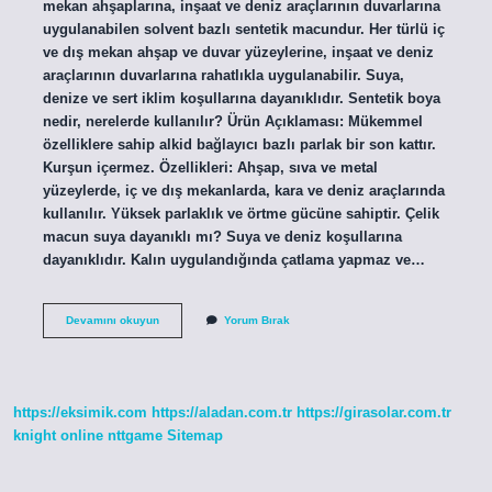
mekan ahşaplarına, inşaat ve deniz araçlarının duvarlarına
uygulanabilen solvent bazlı sentetik macundur. Her türlü iç
ve dış mekan ahşap ve duvar yüzeylerine, inşaat ve deniz
araçlarının duvarlarına rahatlıkla uygulanabilir. Suya,
denize ve sert iklim koşullarına dayanıklıdır. Sentetik boya
nedir, nerelerde kullanılır? Ürün Açıklaması: Mükemmel
özelliklere sahip alkid bağlayıcı bazlı parlak bir son kattır.
Kurşun içermez. Özellikleri: Ahşap, sıva ve metal
yüzeylerde, iç ve dış mekanlarda, kara ve deniz araçlarında
kullanılır. Yüksek parlaklık ve örtme gücüne sahiptir. Çelik
macun suya dayanıklı mı? Suya ve deniz koşullarına
dayanıklıdır. Kalın uygulandığında çatlama yapmaz ve…
Sentetik
Devamını okuyun
Yorum Bırak
Macun
Nedir
https://eksimik.com
https://aladan.com.tr
https://girasolar.com.tr
knight online
nttgame
Sitemap