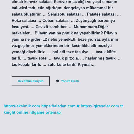
elmalı kereviz salatası Kerevizin tazeliği ve yeşil elmanın
tatlı-ekşi tadı, etin ağırlığını dengeleyen mükemmel bir
salata oluşturur. … Semizotu salatası … Patates salatası …
Roka salatası … Çoban salatası … Zeytinyağlı barbunya
fasulyesi. … Cevizli karabiber. … Muhammara.Diğer
makaleler… Pilavın yanına pratik ne yapabilirim? Pilavın
yanına ne gider: 12 nefis yemekEtli bezelye. Yaz aylarının
vazgeçilmez yemeklerinden biri kesinlikle etli bezelye
yemeği diyebiliriz. … bol etli taze fasulye. … tavuk köfte
tarifi. … tavuk sote. … tavuk pirzola. … haşlanmış tavuk. …
tas kebabı tarifi. … sulu köfte tarifi. Kiymali…
Etli
Devamını okuyun
Yorum Bırak
Pilav
Yanına
Ne
Iyi
Gider
https://eksimik.com
https://aladan.com.tr
https://girasolar.com.tr
knight online
nttgame
Sitemap