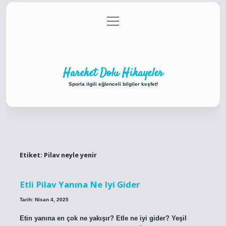
menüyü
Anasayfa
Gizlilik Politikası
Yasal Uyarı
aç
Hakkımızda
Hareket Dolu Hikayeler
Sporla ilgili eğlenceli bilgiler keşfet!
Etiket:
Pilav neyle yenir
Etli Pilav Yanına Ne Iyi Gider
Tarih: Nisan 4, 2025
Etin yanına en çok ne yakışır? Etle ne iyi gider? Yeşil