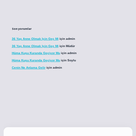
Son yorumlar
36 Yaş Anne Olmak Için Geç Mi
için
admin
36 Yaş Anne Olmak Için Geç Mi
için
Müdür
Hüma Kuşu Kuranda Geçiyor Mu
için
admin
Hüma Kuşu Kuranda Geçiyor Mu
için
Soylu
Cenin Ne Anlama Gelir
için
admin
co
betci giriş
betci giriş
hiltonbet yeni giriş