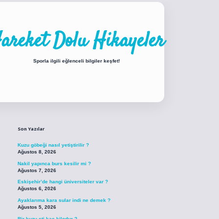
areket Dolu Hikayeler
Sporla ilgili eğlenceli bilgiler keşfet!
Sidebar
iabellacasino sitesi
https://www.betexper.xyz/
betci.co
betci giriş
betci giri
Son Yazılar
Kuzu göbeği nasıl yetiştirilir ?
Ağustos 8, 2026
Nakil yapınca burs kesilir mi ?
Ağustos 7, 2026
Eskişehir’de hangi üniversiteler var ?
Ağustos 6, 2026
Ayaklarıma kara sular indi ne demek ?
Ağustos 5, 2026
Bir kuzu eti kaç kilodur ?