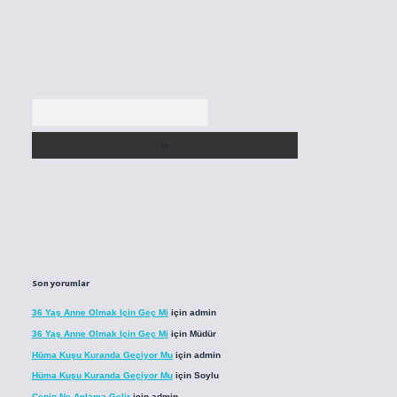
Arama
Son yorumlar
36 Yaş Anne Olmak Için Geç Mi
için
admin
36 Yaş Anne Olmak Için Geç Mi
için
Müdür
Hüma Kuşu Kuranda Geçiyor Mu
için
admin
Hüma Kuşu Kuranda Geçiyor Mu
için
Soylu
Cenin Ne Anlama Gelir
için
admin