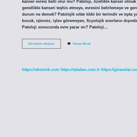
kanser evresi belli olur mu? Patoloji, özellikle kanser olmak
genellikle kanseri teşhis etmeye, evresini belirlemeye ve ger
durum ne demek? Patolojik sıfatı tıbbi bir terimdir ve tıpta yay
bozuk, işlevsiz, işlev göremeyen, fizyolojik sınırların dışın
Patoloji sonucunda evre yazar mı? Patoloji…
Patolojik
Devamını okuyun
Yorum Bırak
Evre
Ne
Demek
https://eksimik.com
https://aladan.com.tr
https://girasolar.co