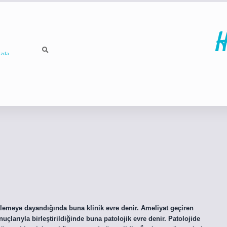
H
ızda
ilbet
betci
p
lemeye dayandığında buna klinik evre denir. Ameliyat geçiren
uçlarıyla birleştirildiğinde buna patolojik evre denir. Patolojide