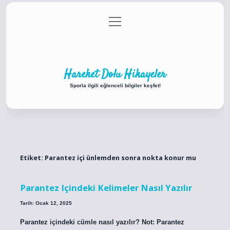
menüyü
Anasayfa
Gizlilik Politikası
Yasal Uyarı
aç
Hakkımızda
Hareket Dolu Hikayeler
Sporla ilgili eğlenceli bilgiler keşfet!
Etiket:
Parantez içi ünlemden sonra nokta konur mu
Parantez Içindeki Kelimeler Nasıl Yazılır
Tarih: Ocak 12, 2025
Parantez içindeki cümle nasıl yazılır? Not: Parantez