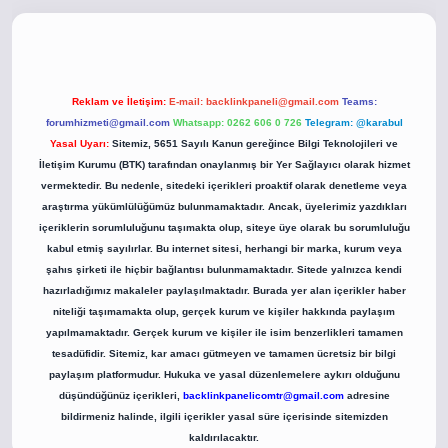
i.co
betci giriş
betci giriş
hiltonbet yeni giriş
Reklam ve İletişim:
E-mail:
backlinkpaneli@gmail.com
Teams:
forumhizmeti@gmail.com
Whatsapp: 0262 606 0 726
Telegram: @karabul
Yasal Uyarı:
Sitemiz, 5651 Sayılı Kanun gereğince Bilgi Teknolojileri ve
İletişim Kurumu (BTK) tarafından onaylanmış bir Yer Sağlayıcı olarak hizmet
vermektedir. Bu nedenle, sitedeki içerikleri proaktif olarak denetleme veya
araştırma yükümlülüğümüz bulunmamaktadır. Ancak, üyelerimiz yazdıkları
içeriklerin sorumluluğunu taşımakta olup, siteye üye olarak bu sorumluluğu
kabul etmiş sayılırlar. Bu internet sitesi, herhangi bir marka, kurum veya
şahıs şirketi ile hiçbir bağlantısı bulunmamaktadır. Sitede yalnızca kendi
hazırladığımız makaleler paylaşılmaktadır. Burada yer alan içerikler haber
niteliği taşımamakta olup, gerçek kurum ve kişiler hakkında paylaşım
yapılmamaktadır. Gerçek kurum ve kişiler ile isim benzerlikleri tamamen
tesadüfidir. Sitemiz, kar amacı gütmeyen ve tamamen ücretsiz bir bilgi
paylaşım platformudur. Hukuka ve yasal düzenlemelere aykırı olduğunu
düşündüğünüz içerikleri,
backlinkpanelicomtr@gmail.com
adresine
bildirmeniz halinde, ilgili içerikler yasal süre içerisinde sitemizden
kaldırılacaktır.