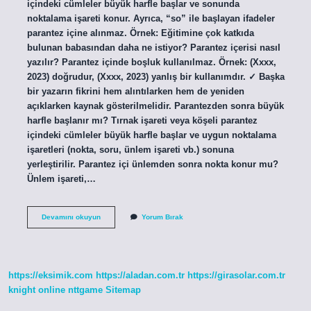
içindeki cümleler büyük harfle başlar ve sonunda
noktalama işareti konur. Ayrıca, “so” ile başlayan ifadeler
parantez içine alınmaz. Örnek: Eğitimine çok katkıda
bulunan babasından daha ne istiyor? Parantez içerisi nasıl
yazılır? Parantez içinde boşluk kullanılmaz. Örnek: (Xxxx,
2023) doğrudur, (Xxxx, 2023) yanlış bir kullanımdır. ✓ Başka
bir yazarın fikrini hem alıntılarken hem de yeniden
açıklarken kaynak gösterilmelidir. Parantezden sonra büyük
harfle başlanır mı? Tırnak işareti veya köşeli parantez
içindeki cümleler büyük harfle başlar ve uygun noktalama
işaretleri (nokta, soru, ünlem işareti vb.) sonuna
yerleştirilir. Parantez içi ünlemden sonra nokta konur mu?
Ünlem işareti,…
Parantez
Devamını okuyun
Yorum Bırak
Içindeki
Kelimeler
Nasıl
Yazılır
https://eksimik.com
https://aladan.com.tr
https://girasolar.com.tr
knight online
nttgame
Sitemap