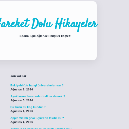
areket Dolu Hikayeler
Sporla ilgili eğlenceli bilgiler keşfet!
Sidebar
iabellacasino sitesi
https://www.betexper.xyz/
betci.co
betci giriş
betci giri
Son Yazılar
Eskişehir’de hangi üniversiteler var ?
Ağustos 6, 2026
Ayaklarıma kara sular indi ne demek ?
Ağustos 5, 2026
Bir kuzu eti kaç kilodur ?
Ağustos 4, 2026
Apple Watch gece uyurken takılır mı ?
Ağustos 4, 2026
Yürüyüş aç karnına mı olur tok karnına mı ?