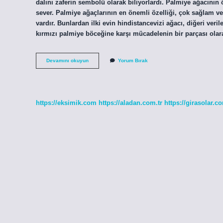
dalını zaferin sembolü olarak biliyorlardı. Palmiye ağacının ö
sever. Palmiye ağaçlarının en önemli özelliği, çok sağlam ve
vardır. Bunlardan ilki evin hindistancevizi ağacı, diğeri ver
kırmızı palmiye böceğine karşı mücadelenin bir parçası olar
Palmiye
Devamını okuyun
Yorum Bırak
Ağacı
Neyi
Temsil
Eder
https://eksimik.com
https://aladan.com.tr
https://girasolar.co