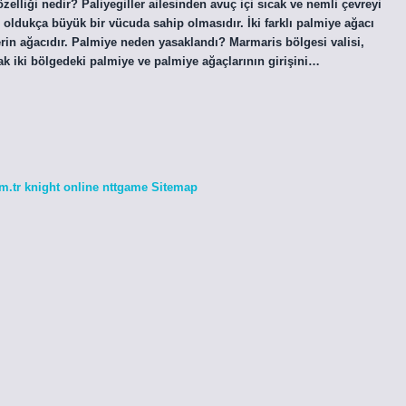
zelliği nedir? Paliyegiller ailesinden avuç içi sıcak ve nemli çevreyi
 oldukça büyük bir vücuda sahip olmasıdır. İki farklı palmiye ağacı
ilerin ağacıdır. Palmiye neden yasaklandı? Marmaris bölgesi valisi,
ak iki bölgedeki palmiye ve palmiye ağaçlarının girişini…
m.tr
knight online
nttgame
Sitemap