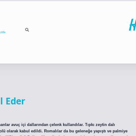
H
ızda
ilbet
betci
p
l Eder
lar avuç içi dallarından çelenk kullandılar. Tıpkı zeytin dalı
olü olarak kabul edildi. Romalılar da bu geleneğe yapıştı ve palmiye