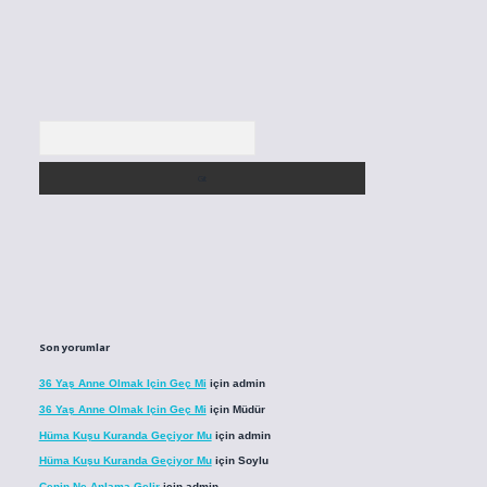
Arama
Son yorumlar
36 Yaş Anne Olmak Için Geç Mi
için
admin
36 Yaş Anne Olmak Için Geç Mi
için
Müdür
Hüma Kuşu Kuranda Geçiyor Mu
için
admin
Hüma Kuşu Kuranda Geçiyor Mu
için
Soylu
Cenin Ne Anlama Gelir
için
admin