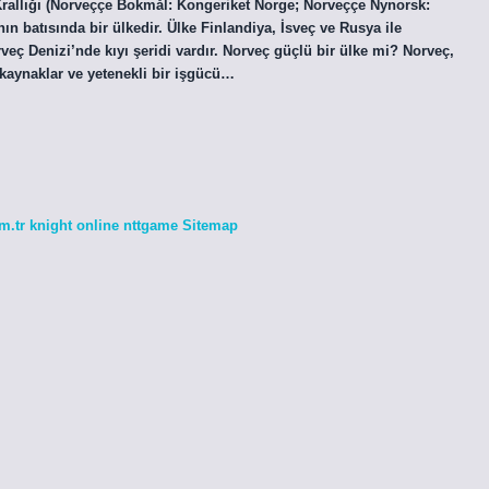
Krallığı (Norveççe Bokmål: Kongeriket Norge; Norveççe Nynorsk:
 batısında bir ülkedir. Ülke Finlandiya, İsveç ve Rusya ile
eç Denizi’nde kıyı şeridi vardır. Norveç güçlü bir ülke mi? Norveç,
l kaynaklar ve yetenekli bir işgücü…
m.tr
knight online
nttgame
Sitemap