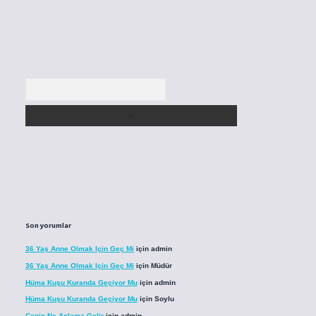
Arama
Son yorumlar
36 Yaş Anne Olmak Için Geç Mi
için
admin
36 Yaş Anne Olmak Için Geç Mi
için
Müdür
Hüma Kuşu Kuranda Geçiyor Mu
için
admin
Hüma Kuşu Kuranda Geçiyor Mu
için
Soylu
Cenin Ne Anlama Gelir
için
admin