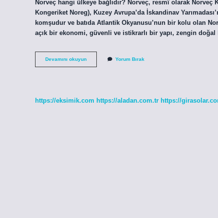
Norveç hangi ülkeye bağlıdır? Norveç, resmî olarak Norveç 
Kongeriket Noreg), Kuzey Avrupa’da İskandinav Yarımadası’nın
komşudur ve batıda Atlantik Okyanusu’nun bir kolu olan Norv
açık bir ekonomi, güvenli ve istikrarlı bir yapı, zengin doğa
Norveç
Devamını okuyun
Yorum Bırak
Kimi
Destekliyor
https://eksimik.com
https://aladan.com.tr
https://girasolar.co