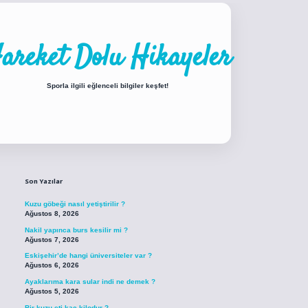
areket Dolu Hikayeler
Sporla ilgili eğlenceli bilgiler keşfet!
Sidebar
iabellacasino sitesi
https://www.betexper.xyz/
betci.co
betci giriş
betci giri
Son Yazılar
Kuzu göbeği nasıl yetiştirilir ?
Ağustos 8, 2026
Nakil yapınca burs kesilir mi ?
Ağustos 7, 2026
Eskişehir’de hangi üniversiteler var ?
Ağustos 6, 2026
Ayaklarıma kara sular indi ne demek ?
Ağustos 5, 2026
Bir kuzu eti kaç kilodur ?