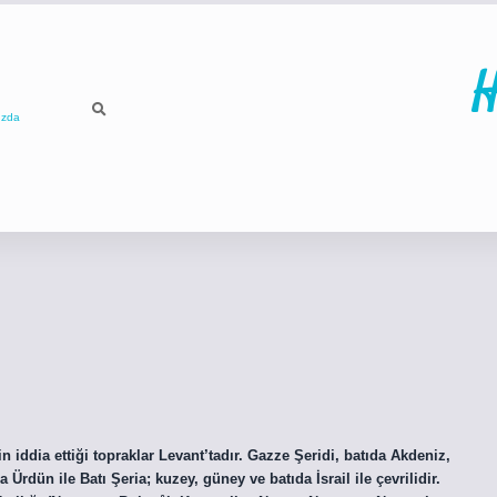
H
ızda
ilbet
betci
p
in iddia ettiği topraklar Levant’tadır. Gazze Şeridi, batıda Akdeniz,
Ürdün ile Batı Şeria; kuzey, güney ve batıda İsrail ile çevrilidir.