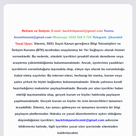
ci.co
betci giriş
betci giriş
hiltonbet yeni giriş
Reklam ve İletişim:
E-mail:
backlinkpaneli@gmail.com
Teams:
forumhizmeti@gmail.com
Whatsapp: 0262 606 0 726
Telegram: @karabul
Yasal Uyarı:
Sitemiz, 5651 Sayılı Kanun gereğince Bilgi Teknolojileri ve
İletişim Kurumu (BTK) tarafından onaylanmış bir Yer Sağlayıcı olarak hizmet
vermektedir. Bu nedenle, sitedeki içerikleri proaktif olarak denetleme veya
araştırma yükümlülüğümüz bulunmamaktadır. Ancak, üyelerimiz yazdıkları
içeriklerin sorumluluğunu taşımakta olup, siteye üye olarak bu sorumluluğu
kabul etmiş sayılırlar. Bu internet sitesi, herhangi bir marka, kurum veya
şahıs şirketi ile hiçbir bağlantısı bulunmamaktadır. Sitede yalnızca kendi
hazırladığımız makaleler paylaşılmaktadır. Burada yer alan içerikler haber
niteliği taşımamakta olup, gerçek kurum ve kişiler hakkında paylaşım
yapılmamaktadır. Gerçek kurum ve kişiler ile isim benzerlikleri tamamen
tesadüfidir. Sitemiz, kar amacı gütmeyen ve tamamen ücretsiz bir bilgi
paylaşım platformudur. Hukuka ve yasal düzenlemelere aykırı olduğunu
düşündüğünüz içerikleri,
backlinkpanelicomtr@gmail.com
adresine
bildirmeniz halinde, ilgili içerikler yasal süre içerisinde sitemizden
kaldırılacaktır.