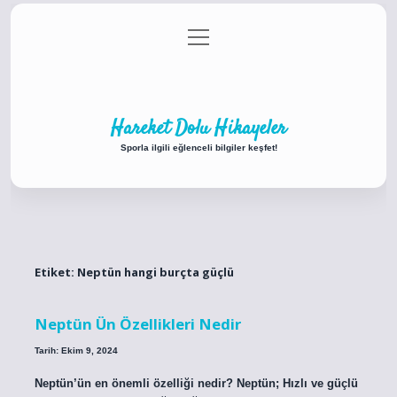
menüyü
Anasayfa
Gizlilik Politikası
Yasal Uyarı
aç
Hakkımızda
Hareket Dolu Hikayeler
Sporla ilgili eğlenceli bilgiler keşfet!
Etiket:
Neptün hangi burçta güçlü
Neptün Ün Özellikleri Nedir
Tarih: Ekim 9, 2024
Neptün’ün en önemli özelliği nedir? Neptün; Hızlı ve güçlü