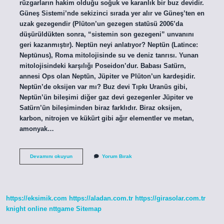
rüzgarların hakim olduğu soğuk ve karanlık bir buz devidir.
Güneş Sistemi’nde sekizinci sırada yer alır ve Güneş’ten en
uzak gezegendir (Plüton’un gezegen statüsü 2006’da
düşürüldükten sonra, “sistemin son gezegeni” unvanını
geri kazanmıştır). Neptün neyi anlatıyor? Neptün (Latince:
Neptūnus), Roma mitolojisinde su ve deniz tanrısı. Yunan
mitolojisindeki karşılığı Poseidon’dur. Babası Satürn,
annesi Ops olan Neptün, Jüpiter ve Plüton’un kardeşidir.
Neptün’de oksijen var mı? Buz devi Tıpkı Uranüs gibi,
Neptün’ün bileşimi diğer gaz devi gezegenler Jüpiter ve
Satürn’ün bileşiminden biraz farklıdır. Biraz oksijen,
karbon, nitrojen ve kükürt gibi ağır elementler ve metan,
amonyak…
Neptün
Devamını okuyun
Yorum Bırak
Ün
Özellikleri
Nedir
https://eksimik.com
https://aladan.com.tr
https://girasolar.com.tr
knight online
nttgame
Sitemap