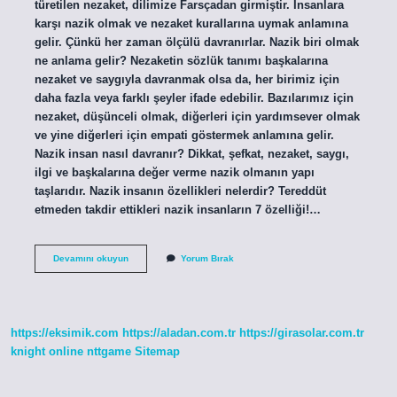
türetilen nezaket, dilimize Farsçadan girmiştir. İnsanlara
karşı nazik olmak ve nezaket kurallarına uymak anlamına
gelir. Çünkü her zaman ölçülü davranırlar. Nazik biri olmak
ne anlama gelir? Nezaketin sözlük tanımı başkalarına
nezaket ve saygıyla davranmak olsa da, her birimiz için
daha fazla veya farklı şeyler ifade edebilir. Bazılarımız için
nezaket, düşünceli olmak, diğerleri için yardımsever olmak
ve yine diğerleri için empati göstermek anlamına gelir.
Nazik insan nasıl davranır? Dikkat, şefkat, nezaket, saygı,
ilgi ve başkalarına değer verme nazik olmanın yapı
taşlarıdır. Nazik insanın özellikleri nelerdir? Tereddüt
etmeden takdir ettikleri nazik insanların 7 özelliği!…
Nazik
Devamını okuyun
Yorum Bırak
Bir
Insan
Ne
Demek
https://eksimik.com
https://aladan.com.tr
https://girasolar.com.tr
knight online
nttgame
Sitemap