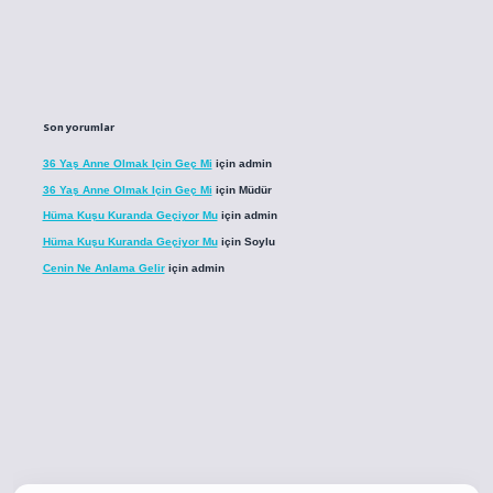
Son yorumlar
36 Yaş Anne Olmak Için Geç Mi
için
admin
36 Yaş Anne Olmak Için Geç Mi
için
Müdür
Hüma Kuşu Kuranda Geçiyor Mu
için
admin
Hüma Kuşu Kuranda Geçiyor Mu
için
Soylu
Cenin Ne Anlama Gelir
için
admin
o
betci giriş
betci giriş
hiltonbet yeni giriş