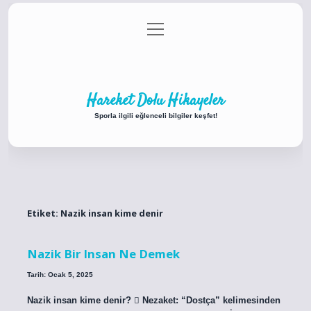
menüyü
Anasayfa
Gizlilik Politikası
Yasal Uyarı
aç
Hakkımızda
Hareket Dolu Hikayeler
Sporla ilgili eğlenceli bilgiler keşfet!
Etiket:
Nazik insan kime denir
Nazik Bir Insan Ne Demek
Tarih: Ocak 5, 2025
Nazik insan kime denir?  Nezaket: “Dostça” kelimesinden