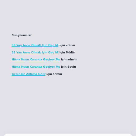
Son yorumlar
36 Yaş Anne Olmak Için Geç Mi
için
admin
36 Yaş Anne Olmak Için Geç Mi
için
Müdür
Hüma Kuşu Kuranda Geçiyor Mu
için
admin
Hüma Kuşu Kuranda Geçiyor Mu
için
Soylu
Cenin Ne Anlama Gelir
için
admin
o
betci giriş
betci giriş
hiltonbet yeni giriş