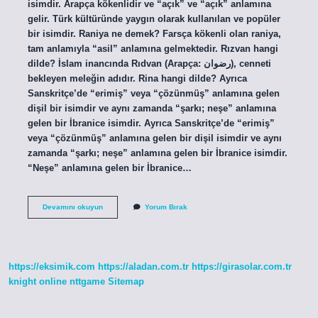
isimdir. Arapça kökenlidir ve “açık” ve “açık” anlamına
gelir. Türk kültüründe yaygın olarak kullanılan ve popüler
bir isimdir. Raniya ne demek? Farsça kökenli olan raniya,
tam anlamıyla “asil” anlamına gelmektedir. Rızvan hangi
dilde? İslam inancında Rıdvan (Arapça: رضوان), cenneti
bekleyen meleğin adıdır. Rina hangi dilde? Ayrıca
Sanskritçe’de “erimiş” veya “çözünmüş” anlamına gelen
dişil bir isimdir ve aynı zamanda “şarkı; neşe” anlamına
gelen bir İbranice isimdir. Ayrıca Sanskritçe’de “erimiş”
veya “çözünmüş” anlamına gelen bir dişil isimdir ve aynı
zamanda “şarkı; neşe” anlamına gelen bir İbranice isimdir.
“Neşe” anlamına gelen bir İbranice…
Ranya
Devamını okuyun
Yorum Bırak
Hangi
Dil
https://eksimik.com
https://aladan.com.tr
https://girasolar.com.tr
knight online
nttgame
Sitemap