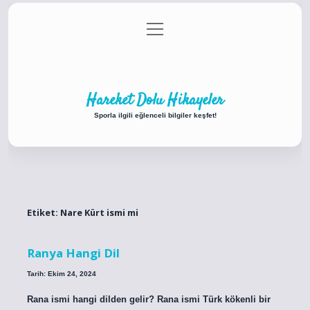
menüyü
Anasayfa
Gizlilik Politikası
Yasal Uyarı
aç
Hakkımızda
Hareket Dolu Hikayeler
Sporla ilgili eğlenceli bilgiler keşfet!
Etiket:
Nare Kürt ismi mi
Ranya Hangi Dil
Tarih: Ekim 24, 2024
Rana ismi hangi dilden gelir? Rana ismi Türk kökenli bir