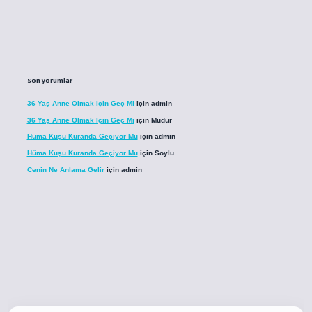
Son yorumlar
36 Yaş Anne Olmak Için Geç Mi
için
admin
36 Yaş Anne Olmak Için Geç Mi
için
Müdür
Hüma Kuşu Kuranda Geçiyor Mu
için
admin
Hüma Kuşu Kuranda Geçiyor Mu
için
Soylu
Cenin Ne Anlama Gelir
için
admin
o
betci giriş
betci giriş
hiltonbet yeni giriş