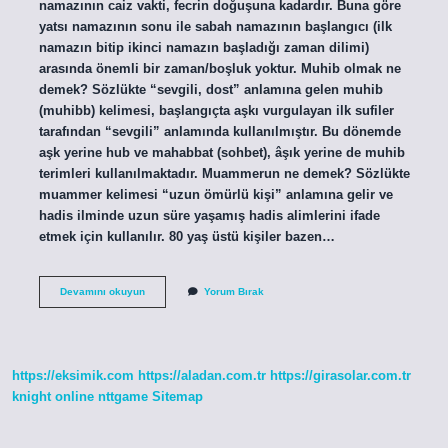
namazının caiz vakti, fecrin doğuşuna kadardır. Buna göre
yatsı namazının sonu ile sabah namazının başlangıcı (ilk
namazın bitip ikinci namazın başladığı zaman dilimi)
arasında önemli bir zaman/boşluk yoktur. Muhib olmak ne
demek? Sözlükte “sevgili, dost” anlamına gelen muhib
(muhibb) kelimesi, başlangıçta aşkı vurgulayan ilk sufiler
tarafından “sevgili” anlamında kullanılmıştır. Bu dönemde
aşk yerine hub ve mahabbat (sohbet), âşık yerine de muhib
terimleri kullanılmaktadır. Muammerun ne demek? Sözlükte
muammer kelimesi “uzun ömürlü kişi” anlamına gelir ve
hadis ilminde uzun süre yaşamış hadis alimlerini ifade
etmek için kullanılır. 80 yaş üstü kişiler bazen…
Muhmel
Devamını okuyun
Yorum Bırak
Ne
Demek
https://eksimik.com
https://aladan.com.tr
https://girasolar.com.tr
knight online
nttgame
Sitemap