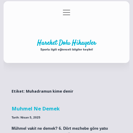
menüyü
Anasayfa
Gizlilik Politikası
Yasal Uyarı
aç
Hakkımızda
Hareket Dolu Hikayeler
Sporla ilgili eğlenceli bilgiler keşfet!
Etiket:
Muhadramun kime denir
Muhmel Ne Demek
Tarih: Nisan 5, 2025
Mühmel vakit ne demek? 6. Dört mezhebe göre yatsı