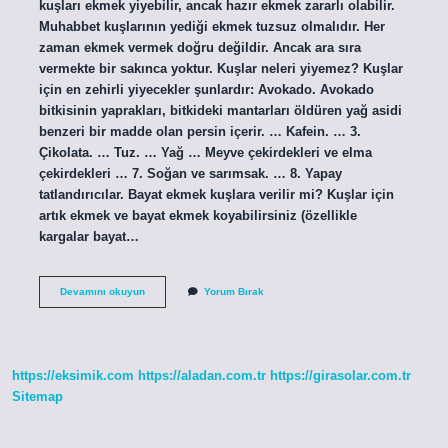
kuşları ekmek yiyebilir, ancak hazır ekmek zararlı olabilir.
Muhabbet kuşlarının yediği ekmek tuzsuz olmalıdır. Her
zaman ekmek vermek doğru değildir. Ancak ara sıra
vermekte bir sakınca yoktur. Kuşlar neleri yiyemez? Kuşlar
için en zehirli yiyecekler şunlardır: Avokado. Avokado
bitkisinin yaprakları, bitkideki mantarları öldüren yağ asidi
benzeri bir madde olan persin içerir. … Kafein. … 3.
Çikolata. … Tuz. … Yağ … Meyve çekirdekleri ve elma
çekirdekleri … 7. Soğan ve sarımsak. … 8. Yapay
tatlandırıcılar. Bayat ekmek kuşlara verilir mi? Kuşlar için
artık ekmek ve bayat ekmek koyabilirsiniz (özellikle
kargalar bayat…
Kuşlar
Devamını okuyun
Yorum Bırak
Ekmek
Yiyebilir
Mi
https://eksimik.com
https://aladan.com.tr
https://girasolar.com.tr
Sitemap