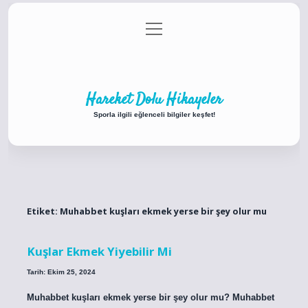
menüyü
Anasayfa
Gizlilik Politikası
Yasal Uyarı
aç
Hakkımızda
Hareket Dolu Hikayeler
Sporla ilgili eğlenceli bilgiler keşfet!
Etiket:
Muhabbet kuşları ekmek yerse bir şey olur mu
Kuşlar Ekmek Yiyebilir Mi
Tarih: Ekim 25, 2024
Muhabbet kuşları ekmek yerse bir şey olur mu? Muhabbet