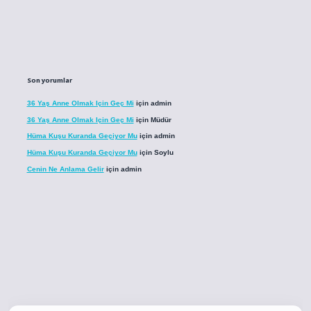
Son yorumlar
36 Yaş Anne Olmak Için Geç Mi
için
admin
36 Yaş Anne Olmak Için Geç Mi
için
Müdür
Hüma Kuşu Kuranda Geçiyor Mu
için
admin
Hüma Kuşu Kuranda Geçiyor Mu
için
Soylu
Cenin Ne Anlama Gelir
için
admin
o
betci giriş
betci giriş
hiltonbet yeni giriş