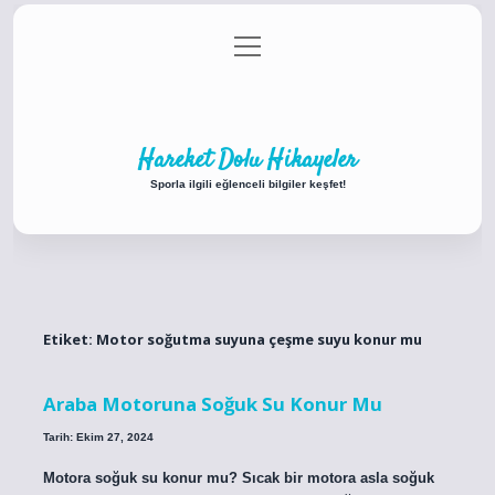
menüyü
Anasayfa
Gizlilik Politikası
Yasal Uyarı
aç
Hakkımızda
Hareket Dolu Hikayeler
Sporla ilgili eğlenceli bilgiler keşfet!
Etiket:
Motor soğutma suyuna çeşme suyu konur mu
Araba Motoruna Soğuk Su Konur Mu
Tarih: Ekim 27, 2024
Motora soğuk su konur mu? Sıcak bir motora asla soğuk