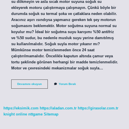
su dökmeyin ve asla sıcak motor suyuna soğuk su
ekleyerek motoru çalıştırmaya çalışmayın. Çünkü böyle bir
durumda soğuk su termal şoka ve çatlaklara neden olabilir.
Aracınız aşırı ısındıysa yapmanız gereken tek şey motorun
soğumasını beklemektir. Motor soğutma suyuna normal su
koyulur mu? İdeal bir soğutma suyu karışımı %50 antifriz
ve %50 sudur, bu nedenle musluk suyu yerine damıtılmış
su kullanılmalıdır. Soğuk suyla motor yıkanır mı?
Mümkünse motor temizlenmeden önce 24 saat
çalıştırılmamalıdır. Öncelikle kaputun altında çamur veya
tortu şeklinde görünen herhangi bir madde temizlenmelidir.
Motor ve çevresindeki mekanizmalar soğuk suyla…
Araba
Devamını okuyun
Yorum Bırak
Motoruna
Soğuk
Su
Konur
Mu
https://eksimik.com
https://aladan.com.tr
https://girasolar.com.tr
knight online
nttgame
Sitemap