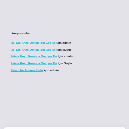
Son yorumlar
36 Yaş Anne Olmak Için Geç Mi
için
admin
36 Yaş Anne Olmak Için Geç Mi
için
Müdür
Hüma Kuşu Kuranda Geçiyor Mu
için
admin
Hüma Kuşu Kuranda Geçiyor Mu
için
Soylu
Cenin Ne Anlama Gelir
için
admin
co
betci giriş
betci giriş
hiltonbet yeni giriş