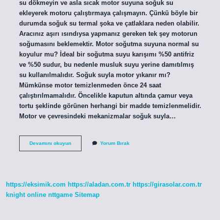
su dökmeyin ve asla sıcak motor suyuna soğuk su
ekleyerek motoru çalıştırmaya çalışmayın. Çünkü böyle bir
durumda soğuk su termal şoka ve çatlaklara neden olabilir.
Aracınız aşırı ısındıysa yapmanız gereken tek şey motorun
soğumasını beklemektir. Motor soğutma suyuna normal su
koyulur mu? İdeal bir soğutma suyu karışımı %50 antifriz
ve %50 sudur, bu nedenle musluk suyu yerine damıtılmış
su kullanılmalıdır. Soğuk suyla motor yıkanır mı?
Mümkünse motor temizlenmeden önce 24 saat
çalıştırılmamalıdır. Öncelikle kaputun altında çamur veya
tortu şeklinde görünen herhangi bir madde temizlenmelidir.
Motor ve çevresindeki mekanizmalar soğuk suyla…
Araba
Devamını okuyun
Yorum Bırak
Motoruna
Soğuk
Su
Konur
Mu
https://eksimik.com
https://aladan.com.tr
https://girasolar.com.tr
knight online
nttgame
Sitemap