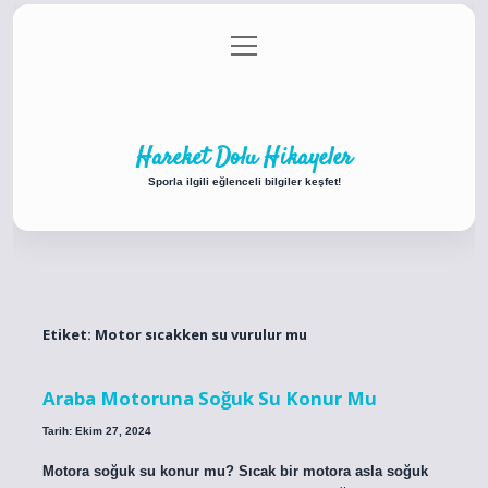
menüyü
Anasayfa
Gizlilik Politikası
Yasal Uyarı
aç
Hakkımızda
Hareket Dolu Hikayeler
Sporla ilgili eğlenceli bilgiler keşfet!
Etiket:
Motor sıcakken su vurulur mu
Araba Motoruna Soğuk Su Konur Mu
Tarih: Ekim 27, 2024
Motora soğuk su konur mu? Sıcak bir motora asla soğuk