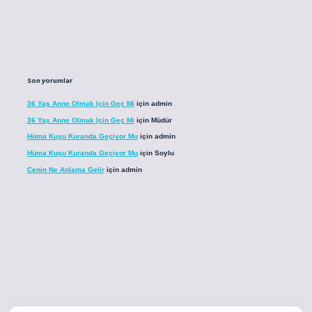
Son yorumlar
36 Yaş Anne Olmak Için Geç Mi
için
admin
36 Yaş Anne Olmak Için Geç Mi
için
Müdür
Hüma Kuşu Kuranda Geçiyor Mu
için
admin
Hüma Kuşu Kuranda Geçiyor Mu
için
Soylu
Cenin Ne Anlama Gelir
için
admin
.co
betci giriş
betci giriş
hiltonbet yeni giriş