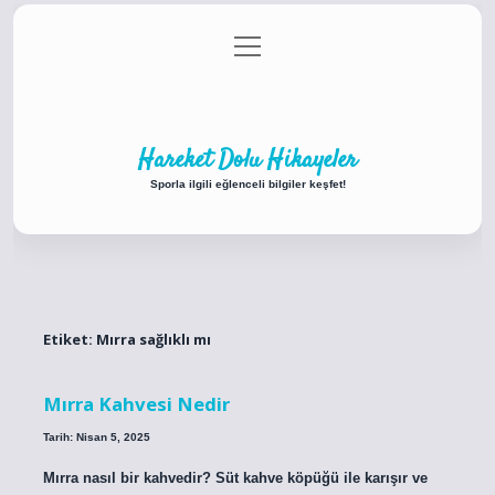
menüyü
Anasayfa
Gizlilik Politikası
Yasal Uyarı
aç
Hakkımızda
Hareket Dolu Hikayeler
Sporla ilgili eğlenceli bilgiler keşfet!
Etiket:
Mırra sağlıklı mı
Mırra Kahvesi Nedir
Tarih: Nisan 5, 2025
Mırra nasıl bir kahvedir? Süt kahve köpüğü ile karışır ve