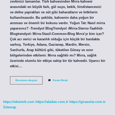
zevkinizi tamamlar. Türk kahvesinden Mirra kahvesi
arasındaki en büyük fark, gül suyu, kekik, hindistancevizi
ve defne yaprakları ve süt gibi baharatların ve bitkilerin
kullanılmasıdır. Bu şekilde, kahvenin daha yoğun bir
aroması ve önemli bir kokusu vardır. Yoğun Tat: Nasıl mirra
yaparsınız? -Trendyol BlogTrendyol ›Mirra-Sterno-Taahhüt-
Blogtrendyol› Mirra-Stasil-Common-Blog Mırra’yı kim içer?
Çok acı verici ve karanlık olduğu için küçük bir bardakta
sarhoş. Torkiye, Adana, Gazianep, Mardin, Mersin,
Sanliurfa, Arap kültürü gibi, tüketilen Güney ve sınır
bölgelerinden etkilenir. Mırra sağlıklı mı? Mirra, sağlık
üzerinde olumlu bir etkiye sahip bir tür kahvedir. Uyarıcı bir
etkisi…
Mırra
Devamını okuyun
Yorum Bırak
Kahvesi
Nedir
https://eksimik.com
https://aladan.com.tr
https://girasolar.com.tr
Sitemap