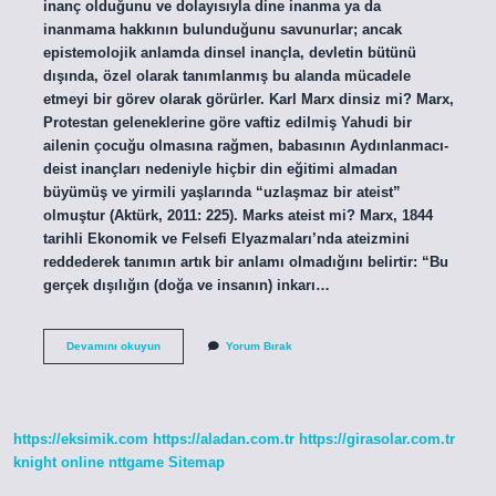
inanç olduğunu ve dolayısıyla dine inanma ya da
inanmama hakkının bulunduğunu savunurlar; ancak
epistemolojik anlamda dinsel inançla, devletin bütünü
dışında, özel olarak tanımlanmış bu alanda mücadele
etmeyi bir görev olarak görürler. Karl Marx dinsiz mi? Marx,
Protestan geleneklerine göre vaftiz edilmiş Yahudi bir
ailenin çocuğu olmasına rağmen, babasının Aydınlanmacı-
deist inançları nedeniyle hiçbir din eğitimi almadan
büyümüş ve yirmili yaşlarında “uzlaşmaz bir ateist”
olmuştur (Aktürk, 2011: 225). Marks ateist mi? Marx, 1844
tarihli Ekonomik ve Felsefi Elyazmaları’nda ateizmini
reddederek tanımın artık bir anlamı olmadığını belirtir: “Bu
gerçek dışılığın (doğa ve insanın) inkarı…
Marksist
Devamını okuyun
Yorum Bırak
Dinsiz
Mi
https://eksimik.com
https://aladan.com.tr
https://girasolar.com.tr
knight online
nttgame
Sitemap