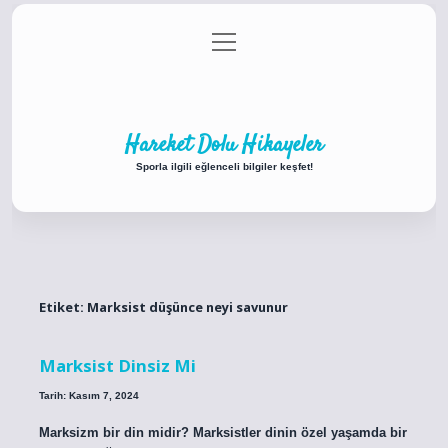
menüyü
Anasayfa
Gizlilik Politikası
Yasal Uyarı
aç
Hakkımızda
Hareket Dolu Hikayeler
Sporla ilgili eğlenceli bilgiler keşfet!
Etiket:
Marksist düşünce neyi savunur
Marksist Dinsiz Mi
Tarih: Kasım 7, 2024
Marksizm bir din midir? Marksistler dinin özel yaşamda bir