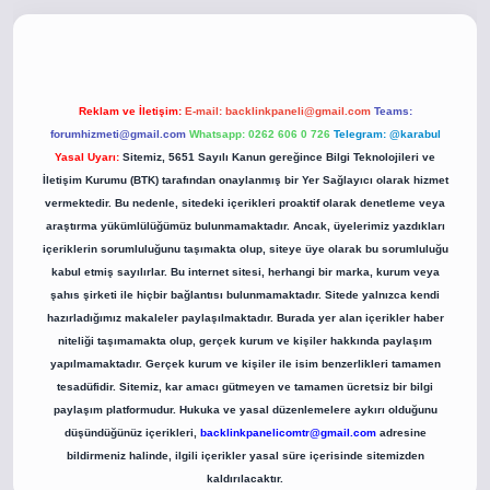
co
betci giriş
betci giriş
hiltonbet yeni giriş
Reklam ve İletişim:
E-mail:
backlinkpaneli@gmail.com
Teams:
forumhizmeti@gmail.com
Whatsapp: 0262 606 0 726
Telegram: @karabul
Yasal Uyarı:
Sitemiz, 5651 Sayılı Kanun gereğince Bilgi Teknolojileri ve
İletişim Kurumu (BTK) tarafından onaylanmış bir Yer Sağlayıcı olarak hizmet
vermektedir. Bu nedenle, sitedeki içerikleri proaktif olarak denetleme veya
araştırma yükümlülüğümüz bulunmamaktadır. Ancak, üyelerimiz yazdıkları
içeriklerin sorumluluğunu taşımakta olup, siteye üye olarak bu sorumluluğu
kabul etmiş sayılırlar. Bu internet sitesi, herhangi bir marka, kurum veya
şahıs şirketi ile hiçbir bağlantısı bulunmamaktadır. Sitede yalnızca kendi
hazırladığımız makaleler paylaşılmaktadır. Burada yer alan içerikler haber
niteliği taşımamakta olup, gerçek kurum ve kişiler hakkında paylaşım
yapılmamaktadır. Gerçek kurum ve kişiler ile isim benzerlikleri tamamen
tesadüfidir. Sitemiz, kar amacı gütmeyen ve tamamen ücretsiz bir bilgi
paylaşım platformudur. Hukuka ve yasal düzenlemelere aykırı olduğunu
düşündüğünüz içerikleri,
backlinkpanelicomtr@gmail.com
adresine
bildirmeniz halinde, ilgili içerikler yasal süre içerisinde sitemizden
kaldırılacaktır.