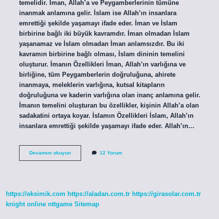
temelidir. İman, Allah’a ve Peygamberlerinin tümüne
inanmak anlamına gelir. İslam ise Allah’ın insanlara
emrettiği şekilde yaşamayı ifade eder. İman ve İslam
birbirine bağlı iki büyük kavramdır. İman olmadan İslam
yaşanamaz ve İslam olmadan İman anlamsızdır. Bu iki
kavramın birbirine bağlı olması, İslam dininin temelini
oluşturur. İmanın Özellikleri İman, Allah’ın varlığına ve
birliğine, tüm Peygamberlerin doğruluğuna, ahirete
inanmaya, meleklerin varlığına, kutsal kitapların
doğruluğuna ve kaderin varlığına olan inanç anlamına gelir.
İmanın temelini oluşturan bu özellikler, kişinin Allah’a olan
sadakatini ortaya koyar. İslamın Özellikleri İslam, Allah’ın
insanlara emrettiği şekilde yaşamayı ifade eder. Allah’ın…
İman
Devamını okuyun
12 Yorum
ve
İslam
nedir
kısaca
e
https://eksimik.com
https://aladan.com.tr
https://girasolar.com.tr
ödev
knight online
nttgame
Sitemap