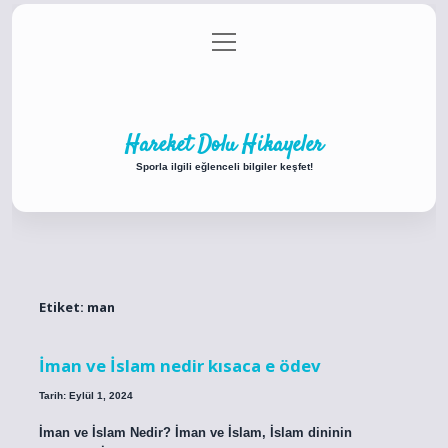
menüyü
Anasayfa
Gizlilik Politikası
Yasal Uyarı
aç
Hakkımızda
Hareket Dolu Hikayeler
Sporla ilgili eğlenceli bilgiler keşfet!
Etiket:
man
İman ve İslam nedir kısaca e ödev
Tarih: Eylül 1, 2024
İman ve İslam Nedir? İman ve İslam, İslam dininin