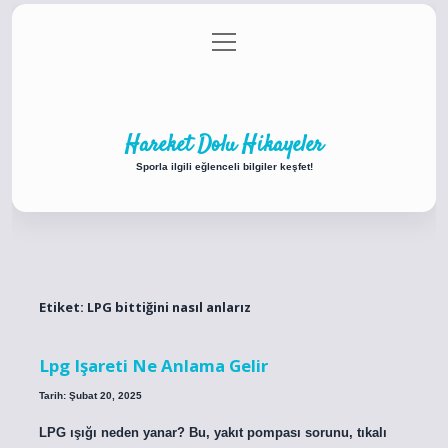
menüyü
Anasayfa
Gizlilik Politikası
Yasal Uyarı
aç
Hakkımızda
Hareket Dolu Hikayeler
Sporla ilgili eğlenceli bilgiler keşfet!
Etiket:
LPG bittiğini nasıl anlarız
Lpg Işareti Ne Anlama Gelir
Tarih: Şubat 20, 2025
LPG ışığı neden yanar? Bu, yakıt pompası sorunu, tıkalı