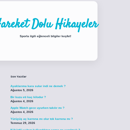
areket Dolu Hikayeler
Sporla ilgili eğlenceli bilgiler keşfet!
Sidebar
iabellacasino sitesi
https://www.betexper.xyz/
betci.co
betci giriş
betci giri
Son Yazılar
Ayaklarıma kara sular indi ne demek ?
Ağustos 5, 2026
Bir kuzu eti kaç kilodur ?
Ağustos 4, 2026
Apple Watch gece uyurken takılır mı ?
Ağustos 4, 2026
Yürüyüş aç karnına mı olur tok karnına mı ?
Temmuz 29, 2026
Kükürtlü sabun kullandıktan sonra ne yapılmalı ?