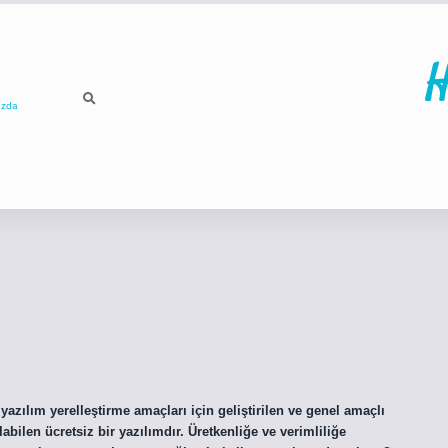
H
ızda
ilbet
betci
p
azılım yerelleştirme amaçları için geliştirilen ve genel amaçlı
abilen ücretsiz bir yazılımdır. Üretkenliğe ve verimliliğe