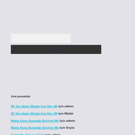
Arama
Son yorumlar
36 Yaş Anne Olmak Için Geç Mi
için
admin
36 Yaş Anne Olmak Için Geç Mi
için
Müdür
Hüma Kuşu Kuranda Geçiyor Mu
için
admin
Hüma Kuşu Kuranda Geçiyor Mu
için
Soylu
Cenin Ne Anlama Gelir
için
admin