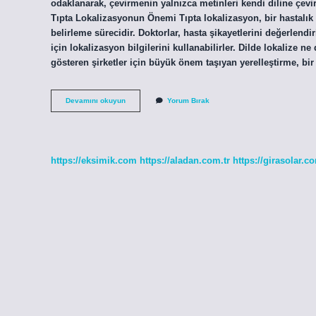
odaklanarak, çevirmenin yalnızca metinleri kendi diline çev
Tıpta Lokalizasyonun Önemi Tıpta lokalizasyon, bir hastalık
belirleme sürecidir. Doktorlar, hasta şikayetlerini değerlend
için lokalizasyon bilgilerini kullanabilirler. Dilde lokalize n
gösteren şirketler için büyük önem taşıyan yerelleştirme, bir
Lokalize
Devamını okuyun
Yorum Bırak
Ne
Demek
Tdk
https://eksimik.com
https://aladan.com.tr
https://girasolar.co