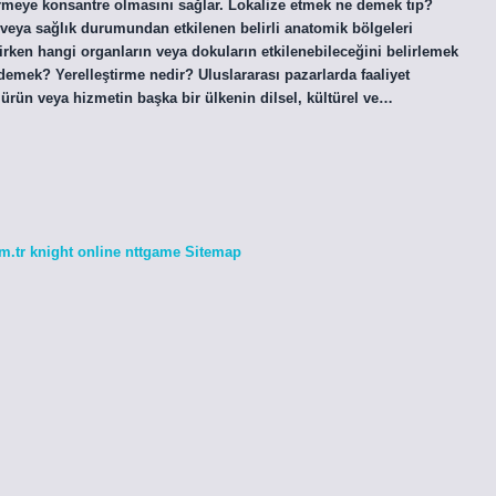
irmeye konsantre olmasını sağlar. Lokalize etmek ne demek tıp?
 veya sağlık durumundan etkilenen belirli anatomik bölgeleri
irirken hangi organların veya dokuların etkilenebileceğini belirlemek
e demek? Yerelleştirme nedir? Uluslararası pazarlarda faaliyet
 ürün veya hizmetin başka bir ülkenin dilsel, kültürel ve…
m.tr
knight online
nttgame
Sitemap