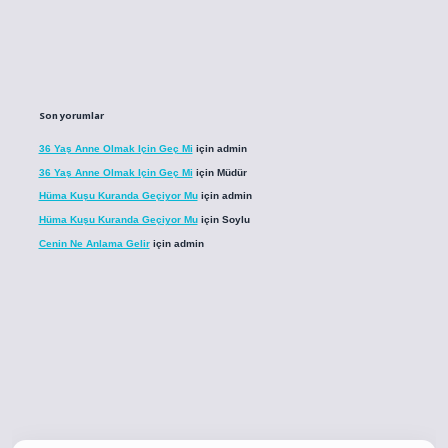
Son yorumlar
36 Yaş Anne Olmak Için Geç Mi
için
admin
36 Yaş Anne Olmak Için Geç Mi
için
Müdür
Hüma Kuşu Kuranda Geçiyor Mu
için
admin
Hüma Kuşu Kuranda Geçiyor Mu
için
Soylu
Cenin Ne Anlama Gelir
için
admin
o
betci giriş
betci giriş
hiltonbet yeni giriş