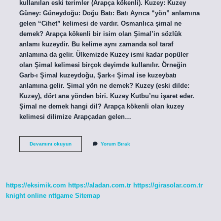
kullanılan eski terimler (Arapça kökenli). Kuzey: Kuzey
Güney: Güneydoğu: Doğu Batı: Batı Ayrıca “yön” anlamına
gelen “Cihet” kelimesi de vardır. Osmanlıca şimal ne
demek? Arapça kökenli bir isim olan Şimal’in sözlük
anlamı kuzeydir. Bu kelime aynı zamanda sol taraf
anlamına da gelir. Ülkemizde Kuzey ismi kadar popüler
olan Şimal kelimesi birçok deyimde kullanılır. Örneğin
Garb-ı Şimal kuzeydoğu, Şark-ı Şimal ise kuzeybatı
anlamına gelir. Şimal yön ne demek? Kuzey (eski dilde:
Kuzey), dört ana yönden biri. Kuzey Kutbu’nu işaret eder.
Şimal ne demek hangi dil? Arapça kökenli olan kuzey
kelimesi dilimize Arapçadan gelen…
Şimal
Devamını okuyun
Yorum Bırak
Cenup
Ne
Demek
https://eksimik.com
https://aladan.com.tr
https://girasolar.com.tr
knight online
nttgame
Sitemap