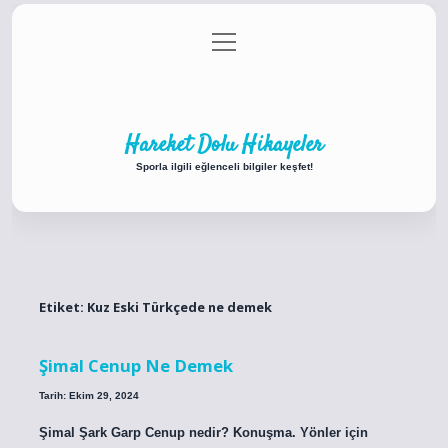
menüyü
Anasayfa
Gizlilik Politikası
Yasal Uyarı
aç
Hakkımızda
Hareket Dolu Hikayeler
Sporla ilgili eğlenceli bilgiler keşfet!
Etiket:
Kuz Eski Türkçede ne demek
Şimal Cenup Ne Demek
Tarih: Ekim 29, 2024
Şimal Şark Garp Cenup nedir? Konuşma. Yönler için