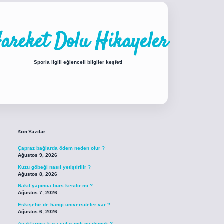
areket Dolu Hikayeler
Sporla ilgili eğlenceli bilgiler keşfet!
Sidebar
iabellacasino sitesi
https://www.betexper.xyz/
betci.co
betci giriş
betci giri
Son Yazılar
Çapraz bağlarda ödem neden olur ?
Ağustos 9, 2026
Kuzu göbeği nasıl yetiştirilir ?
Ağustos 8, 2026
Nakil yapınca burs kesilir mi ?
Ağustos 7, 2026
Eskişehir’de hangi üniversiteler var ?
Ağustos 6, 2026
Ayaklarıma kara sular indi ne demek ?