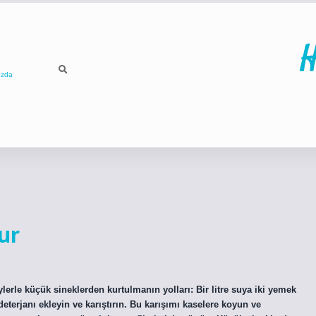
H
ızda
ilbet
betci
p
ur
lerle küçük sineklerden kurtulmanın yolları: Bir litre suya iki yemek
deterjanı ekleyin ve karıştırın. Bu karışımı kaselere koyun ve