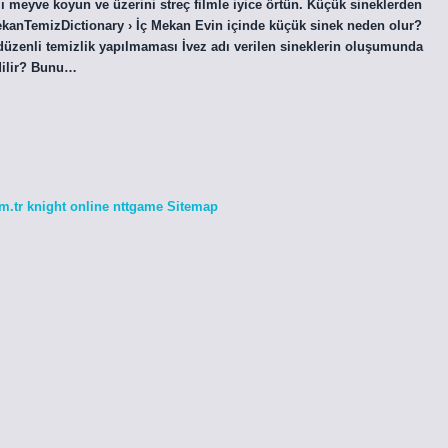
tlı meyve koyun ve üzerini streç filmle iyice örtün. Küçük sineklerden
MekanTemizDictionary › İç Mekan Evin içinde küçük sinek neden olur?
düzenli temizlik yapılmaması İvez adı verilen sineklerin oluşumunda
edilir? Bunu…
m.tr
knight online
nttgame
Sitemap