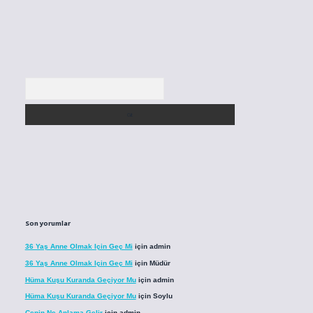
Arama
Son yorumlar
36 Yaş Anne Olmak Için Geç Mi
için
admin
36 Yaş Anne Olmak Için Geç Mi
için
Müdür
Hüma Kuşu Kuranda Geçiyor Mu
için
admin
Hüma Kuşu Kuranda Geçiyor Mu
için
Soylu
Cenin Ne Anlama Gelir
için
admin