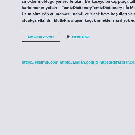
sineklerin olduğu yerlere bırakın. Bir kaseye birkaç parça ta
kurtulmanın yolları – TemizDictionaryTemizDictionary › İç 
Uzun süre çöp atılmaması, nemli ve sıcak hava koşulları ve 
oldukça etkilidir. Mutfakta oluşan küçük sinekler nasıl yok 
Evde
Devamını okuyun
Yorum Bırak
Çöp
Sineği
Neden
Olur
https://eksimik.com
https://aladan.com.tr
https://girasolar.co