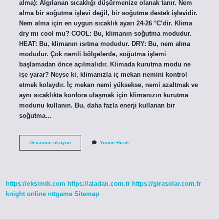
alma): Algılanan sıcaklığı düşürmenize olanak tanır. Nem
alma bir soğutma işlevi değil, bir soğutma destek işlevidir.
Nem alma için en uygun sıcaklık ayarı 24-26 °C’dir. Klima
dry mı cool mu? COOL: Bu, klimanın soğutma modudur.
HEAT: Bu, klimanın ısıtma modudur. DRY: Bu, nem alma
modudur. Çok nemli bölgelerde, soğutma işlemi
başlamadan önce açılmalıdır. Klimada kurutma modu ne
işe yarar? Neyse ki, klimanızla iç mekan nemini kontrol
etmek kolaydır. İç mekan nemi yüksekse, nemi azaltmak ve
aynı sıcaklıkta konfora ulaşmak için klimanızın kurutma
modunu kullanın. Bu, daha fazla enerji kullanan bir
soğutma…
Klimada
Devamını okuyun
Yorum Bırak
Dry
Kaç
Derece
Olmalı
https://eksimik.com
https://aladan.com.tr
https://girasolar.com.tr
knight online
nttgame
Sitemap