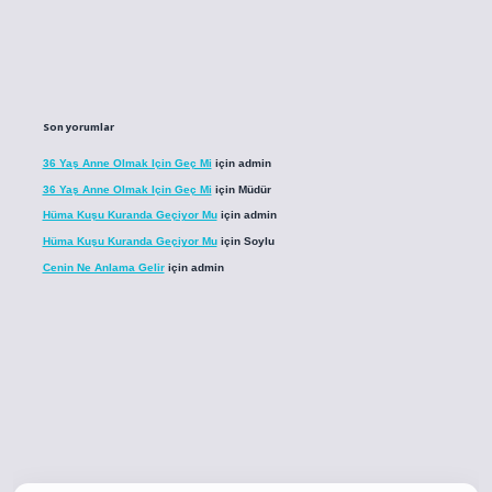
Son yorumlar
36 Yaş Anne Olmak Için Geç Mi
için
admin
36 Yaş Anne Olmak Için Geç Mi
için
Müdür
Hüma Kuşu Kuranda Geçiyor Mu
için
admin
Hüma Kuşu Kuranda Geçiyor Mu
için
Soylu
Cenin Ne Anlama Gelir
için
admin
o
betci giriş
betci giriş
hiltonbet yeni giriş