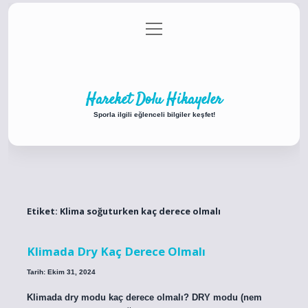
menüyü
Anasayfa
Gizlilik Politikası
Yasal Uyarı
aç
Hakkımızda
Hareket Dolu Hikayeler
Sporla ilgili eğlenceli bilgiler keşfet!
Etiket:
Klima soğuturken kaç derece olmalı
Klimada Dry Kaç Derece Olmalı
Tarih: Ekim 31, 2024
Klimada dry modu kaç derece olmalı? DRY modu (nem