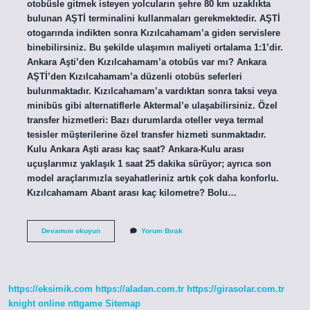
otobüsle gitmek isteyen yolcuların şehre 80 km uzaklıkta
bulunan AŞTİ terminalini kullanmaları gerekmektedir. AŞTİ
otogarında indikten sonra Kızılcahamam’a giden servislere
binebilirsiniz. Bu şekilde ulaşımın maliyeti ortalama 1:1’dir.
Ankara Aşti’den Kızılcahamam’a otobüs var mı? Ankara
AŞTİ’den Kızılcahamam’a düzenli otobüs seferleri
bulunmaktadır. Kızılcahamam’a vardıktan sonra taksi veya
minibüs gibi alternatiflerle Aktermal’e ulaşabilirsiniz. Özel
transfer hizmetleri: Bazı durumlarda oteller veya termal
tesisler müşterilerine özel transfer hizmeti sunmaktadır.
Kulu Ankara Aşti arası kaç saat? Ankara-Kulu arası
uçuşlarımız yaklaşık 1 saat 25 dakika sürüyor; ayrıca son
model araçlarımızla seyahatleriniz artık çok daha konforlu.
Kızılcahamam Abant arası kaç kilometre? Bolu…
Kızılcahamam
Devamını okuyun
Yorum Bırak
Aşti
Arası
Kaç
Saat
https://eksimik.com
https://aladan.com.tr
https://girasolar.com.tr
knight online
nttgame
Sitemap