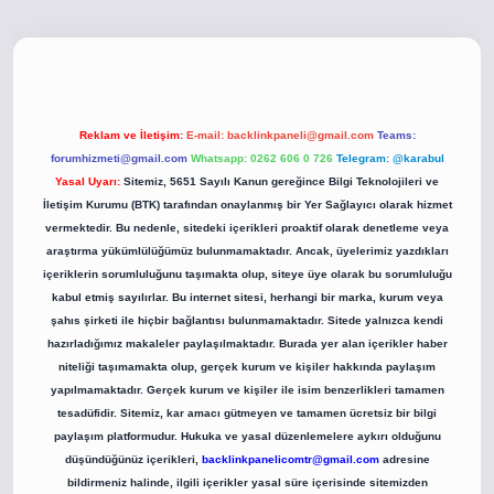
co
betci giriş
betci giriş
hiltonbet yeni giriş
Reklam ve İletişim:
E-mail:
backlinkpaneli@gmail.com
Teams:
forumhizmeti@gmail.com
Whatsapp: 0262 606 0 726
Telegram: @karabul
Yasal Uyarı:
Sitemiz, 5651 Sayılı Kanun gereğince Bilgi Teknolojileri ve
İletişim Kurumu (BTK) tarafından onaylanmış bir Yer Sağlayıcı olarak hizmet
vermektedir. Bu nedenle, sitedeki içerikleri proaktif olarak denetleme veya
araştırma yükümlülüğümüz bulunmamaktadır. Ancak, üyelerimiz yazdıkları
içeriklerin sorumluluğunu taşımakta olup, siteye üye olarak bu sorumluluğu
kabul etmiş sayılırlar. Bu internet sitesi, herhangi bir marka, kurum veya
şahıs şirketi ile hiçbir bağlantısı bulunmamaktadır. Sitede yalnızca kendi
hazırladığımız makaleler paylaşılmaktadır. Burada yer alan içerikler haber
niteliği taşımamakta olup, gerçek kurum ve kişiler hakkında paylaşım
yapılmamaktadır. Gerçek kurum ve kişiler ile isim benzerlikleri tamamen
tesadüfidir. Sitemiz, kar amacı gütmeyen ve tamamen ücretsiz bir bilgi
paylaşım platformudur. Hukuka ve yasal düzenlemelere aykırı olduğunu
düşündüğünüz içerikleri,
backlinkpanelicomtr@gmail.com
adresine
bildirmeniz halinde, ilgili içerikler yasal süre içerisinde sitemizden