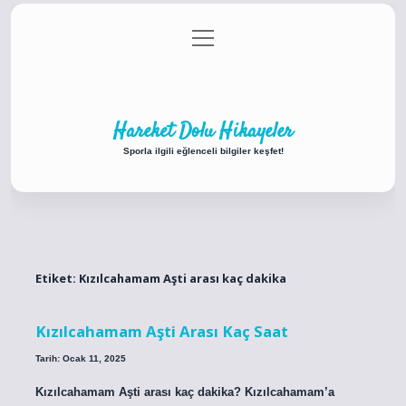
menüyü
Anasayfa
Gizlilik Politikası
Yasal Uyarı
aç
Hakkımızda
Hareket Dolu Hikayeler
Sporla ilgili eğlenceli bilgiler keşfet!
Etiket:
Kızılcahamam Aşti arası kaç dakika
Kızılcahamam Aşti Arası Kaç Saat
Tarih: Ocak 11, 2025
Kızılcahamam Aşti arası kaç dakika? Kızılcahamam’a