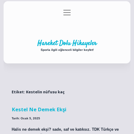
menüyü
Anasayfa
Gizlilik Politikası
Yasal Uyarı
aç
Hakkımızda
Hareket Dolu Hikayeler
Sporla ilgili eğlenceli bilgiler keşfet!
Etiket:
Kestelin nüfusu kaç
Kestel Ne Demek Ekşi
Tarih: Ocak 5, 2025
Halis ne demek ekşi? sade, saf ve katıksız. TDK Türkçe ve