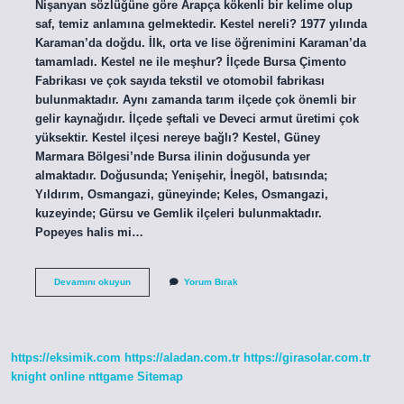
Nişanyan sözlüğüne göre Arapça kökenli bir kelime olup
saf, temiz anlamına gelmektedir. Kestel nereli? 1977 yılında
Karaman’da doğdu. İlk, orta ve lise öğrenimini Karaman’da
tamamladı. Kestel ne ile meşhur? İlçede Bursa Çimento
Fabrikası ve çok sayıda tekstil ve otomobil fabrikası
bulunmaktadır. Aynı zamanda tarım ilçede çok önemli bir
gelir kaynağıdır. İlçede şeftali ve Deveci armut üretimi çok
yüksektir. Kestel ilçesi nereye bağlı? Kestel, Güney
Marmara Bölgesi’nde Bursa ilinin doğusunda yer
almaktadır. Doğusunda; Yenişehir, İnegöl, batısında;
Yıldırım, Osmangazi, güneyinde; Keles, Osmangazi,
kuzeyinde; Gürsu ve Gemlik ilçeleri bulunmaktadır.
Popeyes halis mi…
Kestel
Devamını okuyun
Yorum Bırak
Ne
Demek
Ekşi
https://eksimik.com
https://aladan.com.tr
https://girasolar.com.tr
knight online
nttgame
Sitemap