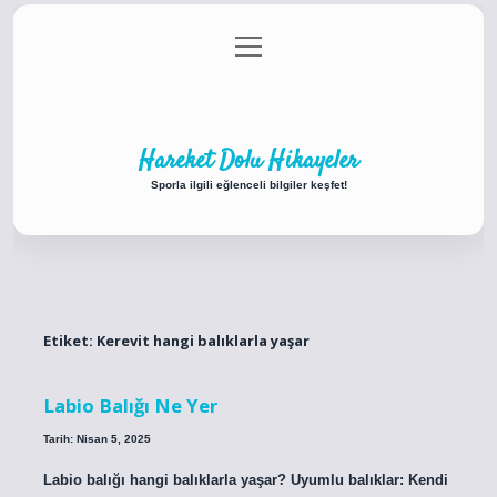
menüyü
Anasayfa
Gizlilik Politikası
Yasal Uyarı
aç
Hakkımızda
Hareket Dolu Hikayeler
Sporla ilgili eğlenceli bilgiler keşfet!
Etiket:
Kerevit hangi balıklarla yaşar
Labio Balığı Ne Yer
Tarih: Nisan 5, 2025
Labio balığı hangi balıklarla yaşar? Uyumlu balıklar: Kendi