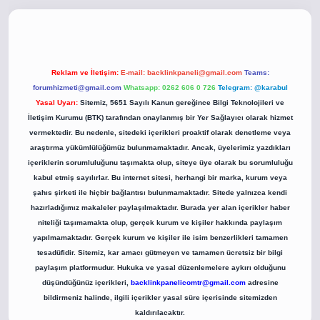
.co
betci giriş
betci giriş
hiltonbet yeni giriş
Reklam ve İletişim:
E-mail:
backlinkpaneli@gmail.com
Teams:
forumhizmeti@gmail.com
Whatsapp: 0262 606 0 726
Telegram: @karabul
Yasal Uyarı:
Sitemiz, 5651 Sayılı Kanun gereğince Bilgi Teknolojileri ve
İletişim Kurumu (BTK) tarafından onaylanmış bir Yer Sağlayıcı olarak hizmet
vermektedir. Bu nedenle, sitedeki içerikleri proaktif olarak denetleme veya
araştırma yükümlülüğümüz bulunmamaktadır. Ancak, üyelerimiz yazdıkları
içeriklerin sorumluluğunu taşımakta olup, siteye üye olarak bu sorumluluğu
kabul etmiş sayılırlar. Bu internet sitesi, herhangi bir marka, kurum veya
şahıs şirketi ile hiçbir bağlantısı bulunmamaktadır. Sitede yalnızca kendi
hazırladığımız makaleler paylaşılmaktadır. Burada yer alan içerikler haber
niteliği taşımamakta olup, gerçek kurum ve kişiler hakkında paylaşım
yapılmamaktadır. Gerçek kurum ve kişiler ile isim benzerlikleri tamamen
tesadüfidir. Sitemiz, kar amacı gütmeyen ve tamamen ücretsiz bir bilgi
paylaşım platformudur. Hukuka ve yasal düzenlemelere aykırı olduğunu
düşündüğünüz içerikleri,
backlinkpanelicomtr@gmail.com
adresine
bildirmeniz halinde, ilgili içerikler yasal süre içerisinde sitemizden
kaldırılacaktır.