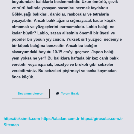
boyutundaki balıklarla beslenmelidir. Uzun ömürlü, çevik
ve sürü halinde yaşayan sazanları seçmek faydalıdır.
Gökkuşağı balıkları, daniolar, rasboralar ve tetralarla
yaşayabilir. Ancak balık ağzına sığmayacak kadar küçük
olmamalı ve yüzgeçlerini ısırmamalıdır. Labio balığı ne
kadar büyür? Labio, sazan ailesinin önemli bir üyesi ve
popüler bir yosun yiyicisidir. Yüksek sırt yüzgeci nedeniyle
bir köpek balığına benzetilir. Ancak bu balığın
akvaryumdaki boyutu 10-15 cm’yi geçmez. Japon balığı
yem yoksa ne yer? Bu balıklara haftada bir kez canlı balık
verebilir veya ıspanak, bezelye ve brokoli gibi sebzeler
verebilirsiniz. Bu sebzeleri pişirmeyi ve tanka koymadan
önce küçük…
Labio
Devamını okuyun
Yorum Bırak
Balığı
Ne
Yer
https://eksimik.com
https://aladan.com.tr
https://girasolar.com.tr
Sitemap