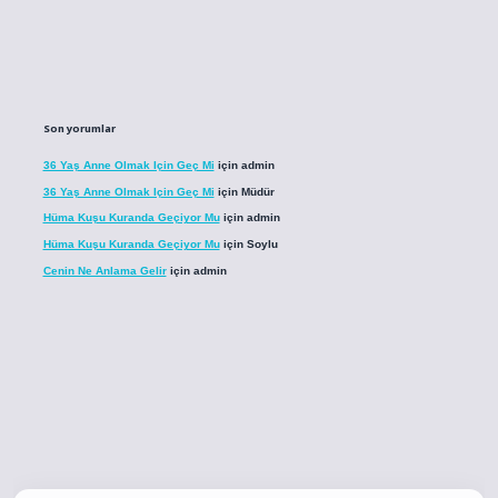
Son yorumlar
36 Yaş Anne Olmak Için Geç Mi
için
admin
36 Yaş Anne Olmak Için Geç Mi
için
Müdür
Hüma Kuşu Kuranda Geçiyor Mu
için
admin
Hüma Kuşu Kuranda Geçiyor Mu
için
Soylu
Cenin Ne Anlama Gelir
için
admin
o
betci giriş
betci giriş
hiltonbet yeni giriş