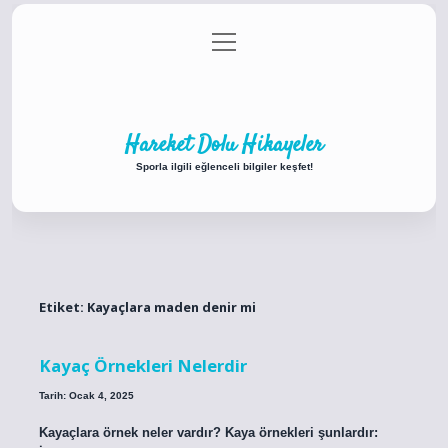
menüyü
Anasayfa
Gizlilik Politikası
Yasal Uyarı
aç
Hakkımızda
Hareket Dolu Hikayeler
Sporla ilgili eğlenceli bilgiler keşfet!
Etiket:
Kayaçlara maden denir mi
Kayaç Örnekleri Nelerdir
Tarih: Ocak 4, 2025
Kayaçlara örnek neler vardır? Kaya örnekleri şunlardır: