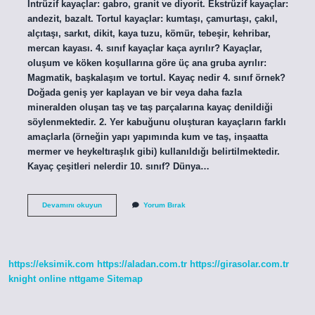
İntrüzif kayaçlar: gabro, granit ve diyorit. Ekstrüzif kayaçlar:
andezit, bazalt. Tortul kayaçlar: kumtaşı, çamurtaşı, çakıl,
alçıtaşı, sarkıt, dikit, kaya tuzu, kömür, tebeşir, kehribar,
mercan kayası. 4. sınıf kayaçlar kaça ayrılır? Kayaçlar,
oluşum ve köken koşullarına göre üç ana gruba ayrılır:
Magmatik, başkalaşım ve tortul. Kayaç nedir 4. sınıf örnek?
Doğada geniş yer kaplayan ve bir veya daha fazla
mineralden oluşan taş ve taş parçalarına kayaç denildiği
söylenmektedir. 2. Yer kabuğunu oluşturan kayaçların farklı
amaçlarla (örneğin yapı yapımında kum ve taş, inşaatta
mermer ve heykeltıraşlık gibi) kullanıldığı belirtilmektedir.
Kayaç çeşitleri nelerdir 10. sınıf? Dünya…
Kayaç
Devamını okuyun
Yorum Bırak
Örnekleri
Nelerdir
https://eksimik.com
https://aladan.com.tr
https://girasolar.com.tr
knight online
nttgame
Sitemap