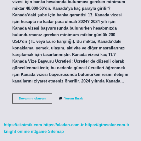
vizesi için banka hesabında bulunması gereken minimum
miktar 48.000-50’dir. Kanada’ya kaç parayla girilir?
Kanada’daki şube için banka garantisi 13. Kanada vizesi
için hesapta ne kadar para olmalı 2024? 2024 yılı için
Kanada vizesi başvurusunda bulunurken hesabınızda
bulundurmanız gereken minimum miktar günlük 200
USD’dir (TL veya Euro karşılığı). Bu miktar, Kanada’daki
konaklama, yemek, ulaşım, aktivite ve diğer masraflarınızı
karşılamak için tasarlanmıştır. Kanada vizesi kaç TL?
Kanada Vize Başvuru Ücretleri: Ücretler de düzenli olarak
güncellenmektedir, bu nedenle güncel ücretleri öğrenmek
için Kanada vizesi başvurusunda bulunurken resmi iletişim
kanallarını ziyaret etmeniz önerilir. 2024 yılında Kanada…
Kanadaya
Devamını okuyun
Yorum Bırak
Girişte
Ne
Kadar
Para
https://eksimik.com
https://aladan.com.tr
https://girasolar.com.tr
knight online
nttgame
Sitemap