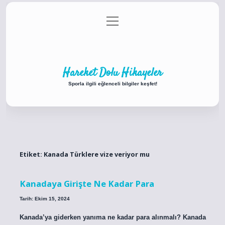
menüyü
Anasayfa
Gizlilik Politikası
Yasal Uyarı
aç
Hakkımızda
Hareket Dolu Hikayeler
Sporla ilgili eğlenceli bilgiler keşfet!
Etiket:
Kanada Türklere vize veriyor mu
Kanadaya Girişte Ne Kadar Para
Tarih: Ekim 15, 2024
Kanada’ya giderken yanıma ne kadar para alınmalı? Kanada