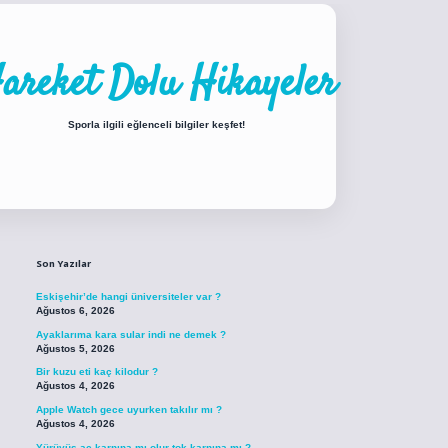
areket Dolu Hikayeler
Sporla ilgili eğlenceli bilgiler keşfet!
Sidebar
piabellacasino sitesi
https://www.betexper.xyz/
betci.co
betci giriş
betci gir
Son Yazılar
Eskişehir’de hangi üniversiteler var ?
Ağustos 6, 2026
Ayaklarıma kara sular indi ne demek ?
Ağustos 5, 2026
Bir kuzu eti kaç kilodur ?
Ağustos 4, 2026
Apple Watch gece uyurken takılır mı ?
Ağustos 4, 2026
Yürüyüş aç karnına mı olur tok karnına mı ?