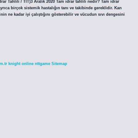
drar Tahlili / TİT)3 Aralık 2020 Tam idrar tahlili nedir? Tam idrar
 ayrıca birçok sistemik hastalığın tanı ve takibinde gereklidir. Kan
inin ne kadar iyi çalıştığını gösterebilir ve vücudun sıvı dengesini
m.tr
knight online
nttgame
Sitemap